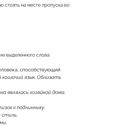
о стоять на месте пропуска во
ние выделенного слова
человека, способствующий
кошачий язык. Облизать
на являлась хозяйкой дома.
изок к подлиннику.
 стиль.
ми.