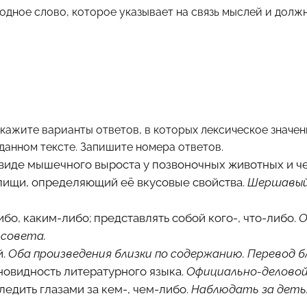
дное слово, которое указывает на связь мыслей и должн
 Укажите варианты ответов, в которых лексическое значе
 данном тексте. Запишите номера ответов.
 в виде мышечного выроста у позвоночных животных и 
пищи, определяющий её вкусовые свойства.
Шершавый 
либо, каким-либо; представлять собой кого-, что-либо.
О
 совета.
й.
Оба произведения близки по содержанию. Перевод бл
новидность литературного языка.
Официально-деловой
ледить глазами за кем-, чем-либо.
Наблюдать за деть