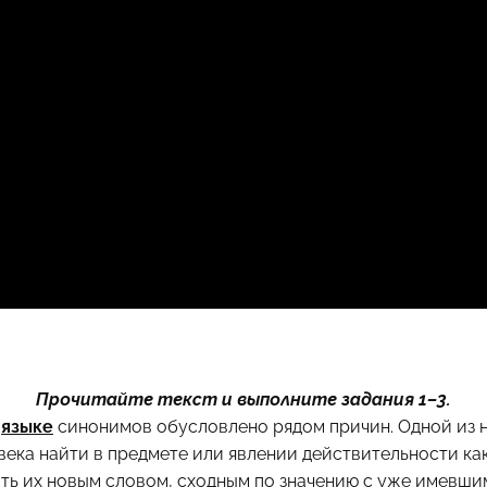
Прочитайте текст и выполните задания 1–3.
в
языке
синонимов обусловлено рядом причин. Одной из 
века найти в предмете или явлении действительности ка
ить их новым словом, сходным по значению с уже имевши