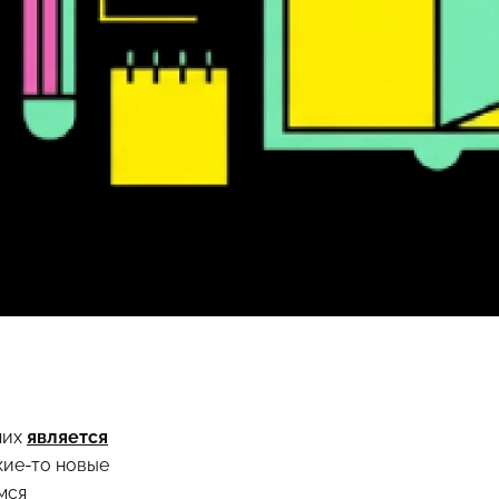
них
является
кие-то новые
мся