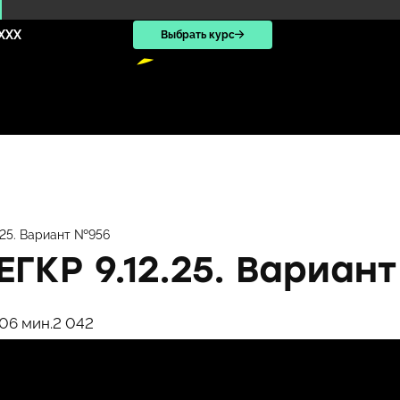
XXX
Выбрать курс
.25. Вариант №956
ЕГКР 9.12.25. Вариан
10
6 мин.
2 042