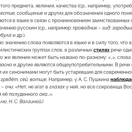
ого предмета, явления, качества (ср., например, употре
звестие, сообщение
и других для обозначения одного понят
тся в языке в связи с проникновением заимствованных 
ачению русским (ср., например:
проводник – гид; зародыш
мбула
и др.).
о значению слова появляются в языке и в силу того, что 
илистических группах слов, в различных
стилях
речи оди
то же явление может быть названо по-разному: <…>, слова
расно
и другие являются общеупотребительными. В речи 
и их синонимами могут быть устаревшие для современног
, грядёт, сей, вотще
. Например, у А. С. Пушкина
наблюда
 – очи
: «Нет, не агат в
глазах
у ней, но все сокровища Вос
й её полуденного
ока
…».
лю, Н. С. Валгиной.)