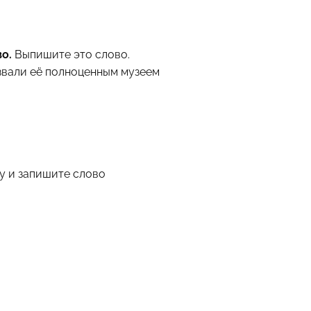
во.
Выпишите это слово.
звали её полноценным музеем
у и запишите слово