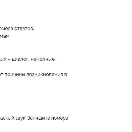
омера ответов.
имам.
ых – диалог, неполные
ет причины возникновения в
ласный звук. Запишите номера