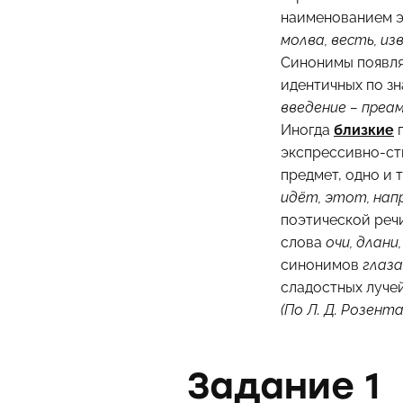
наименованием эт
молва, весть, и
Синонимы появляю
идентичных по зн
введение – преа
Иногда
близкие
п
экспрессивно-ст
предмет, одно и 
идёт, этот, нап
поэтической реч
слова
очи, длани
синонимов
глаза
сладостных луче
(По Л. Д. Розента
Задание 1