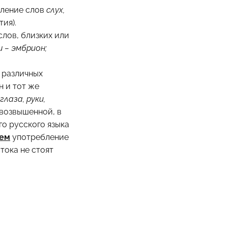
бление слов
слух,
ия).
слов, близких или
 – эмбрион;
в различных
н и тот же
глаза, руки,
возвышенной, в
о русского языка
ем
употребление
тока не стоят