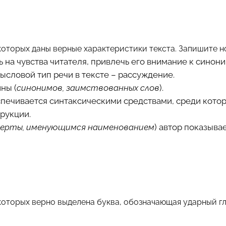
которых даны верные характеристики текста. Запишите н
ь на чувства читателя, привлечь его внимание к синон
словой тип речи в тексте – рассуждение.
ны (
синонимов, заимствованных слов
).
спечивается синтаксическими средствами, среди котор
рукции.
черты, именующимся наименованием
) автор показыва
которых верно выделена буква, обозначающая ударный г