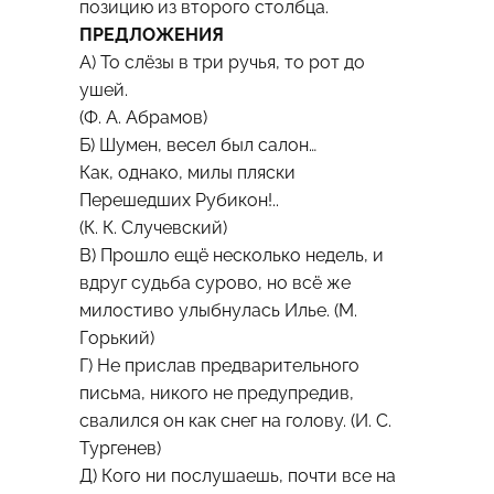
позицию из второго столбца.
ПРЕДЛОЖЕНИЯ
А) То слёзы в три ручья, то рот до
ушей.
(Ф. А. Абрамов)
Б) Шумен, весел был салон…
Как, однако, милы пляски
Перешедших Рубикон!..
(К. К. Случевский)
В) Прошло ещё несколько недель, и
вдруг судьба сурово, но всё же
милостиво улыбнулась Илье. (М.
Горький)
Г) Не прислав предварительного
письма, никого не предупредив,
свалился он как снег на голову. (И. С.
Тургенев)
Д) Кого ни послушаешь, почти все на