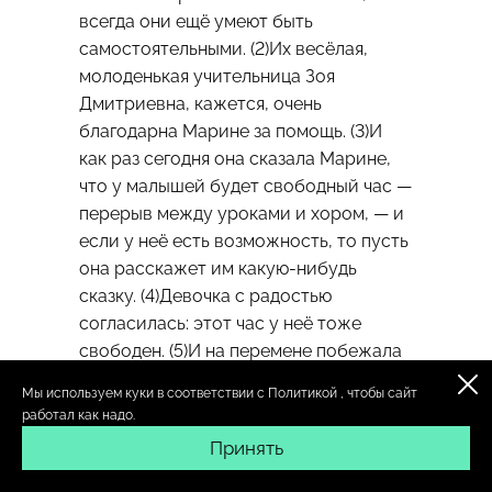
всегда они ещё умеют быть
самостоятельными. (2)Их весёлая,
молоденькая учительница Зоя
Дмитриевна, кажется, очень
благодарна Марине за помощь. (3)И
как раз сегодня она сказала Марине,
что у малышей будет свободный час —
перерыв между уроками и хором, — и
если у неё есть возможность, то пусть
она расскажет им какую-нибудь
сказку. (4)Девочка с радостью
согласилась: этот час у неё тоже
свободен. (5)И на перемене побежала
в библиотеку.
Мы используем куки в соответствии с
Политикой
, чтобы сайт
(6)Библиотекарь Нина Павловна
работал как надо.
покровительствовала Марине: она
Принять
любила тех, кто много и с увлечением
читал. (7)Она охотно выполнила