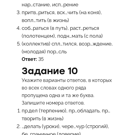
нар…стание, исп…рение
притв…риться, вск…чить (на коня),
вопл…тить (в жизнь)
соб…раться (в путь), раст…реться
(полотенцем), подн…мать (с пола)
(коллектив) спл…тился, возр…ждение,
(молодая) пор…сль
Ответ:
35
Задание 10
Укажите варианты ответов, в которых
во всех словах одного ряда
пропущена одна и та же буква.
Запишите номера ответов.
пр.дел (терпению), пр…обладать, пр…
творить (в жизнь)
…делать (уроки), чере…чур (строгий),
бе…граничное (доверие)