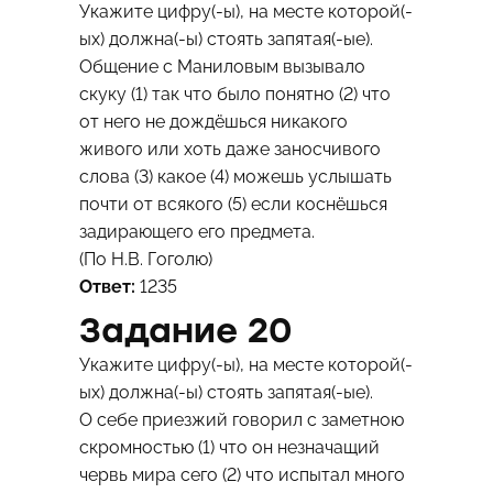
Укажите цифру(-ы), на месте которой(-
ых) должна(-ы) стоять запятая(-ые).
Общение с Маниловым вызывало
скуку (1) так что было понятно (2) что
от него не дождёшься никакого
живого или хоть даже заносчивого
слова (3) какое (4) можешь услышать
почти от всякого (5) если коснёшься
задирающего его предмета.
(По Н.В. Гоголю)
Ответ:
1235
Задание 20
Укажите цифру(-ы), на месте которой(-
ых) должна(-ы) стоять запятая(-ые).
О себе приезжий говорил с заметною
скромностью (1) что он незначащий
червь мира сего (2) что испытал много