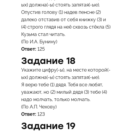
ых) должна(-ы) стоять запятая(-ые).
Опустив голову (1) надев пенсне (2)
далеко отставив от себя книжку (3) и
(4) строго глядя на неё сквозь стёкла (5)
Кузьма стал читать.
(По И.А. Бунину)
Ответ:
125
Задание 18
Укажите цифру(-ы), на месте которой(-
ых) должна(-ы) стоять запятая(-ые).
Я верю тебе (1) дядя. Тебя все любят,
уважают, но (2) милый дядя (3) тебе (4)
надо молчать, только молчать.
(По А.П. Чехову)
Ответ:
123
Задание 19