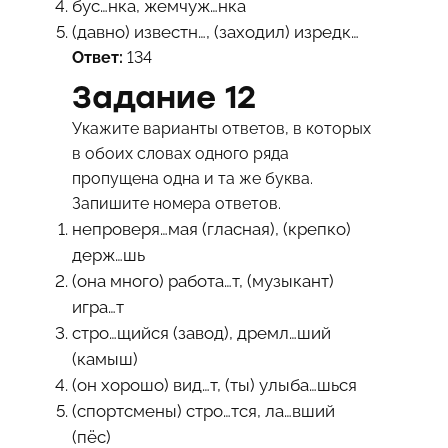
бус…нка, жемчуж…нка
(давно) известн…, (заходил) изредк…
Ответ:
134
Задание 12
Укажите варианты ответов, в которых
в обоих словах одного ряда
пропущена одна и та же буква.
Запишите номера ответов.
непроверя…мая (гласная), (крепко)
держ…шь
(она много) работа…т, (музыкант)
игра…т
стро…щийся (завод), дремл…ший
(камыш)
(он хорошо) вид…т, (ты) улыба…шься
(спортсмены) стро…тся, ла…вший
(пёс)