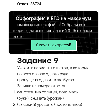
Ответ:
36724
Орфография в ЕГЭ на максимум
с помощью нашего файла! Собрали всю
теорию для решения заданий 9–15 в одном
месте.
Скачать скорее
Задание 9
Укажите варианты ответов, в которых
во всех словах одного ряда
пропущена одна и та же буква.
Запишите номера ответов.
бл…стеть (на солнце), пож…мать
(руки), сн…мать (урожай)
(высокий) ур…вень, (постепенное)