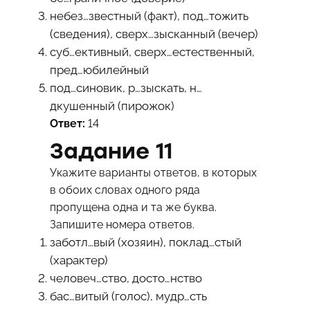
небез…звестный (факт), под…тожить
(сведения), сверх…зысканный (вечер)
суб…ективный, сверх…естественный,
пред…юбилейный
под…синовик, р…зыскать, н…
дкушенный (пирожок)
Ответ:
14
Задание 11
Укажите варианты ответов, в которых
в обоих словах одного ряда
пропущена одна и та же буква.
Запишите номера ответов.
заботл…вый (хозяин), поклад…стый
(характер)
человеч…ство, досто…нство
бас…витый (голос), мудр…сть