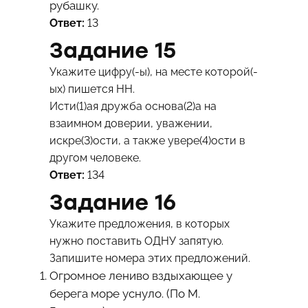
рубашку.
Ответ:
13
Задание 15
Укажите цифру(-ы), на месте которой(-
ых) пишется НН.
Исти(1)ая дружба основа(2)а на
взаимном доверии, уважении,
искре(3)ости, а также увере(4)ости в
другом человеке.
Ответ:
134
Задание 16
Укажите предложения, в которых
нужно поставить ОДНУ запятую.
Запишите номера этих предложений.
Огромное лениво вздыхающее у
берега море уснуло. (По М.