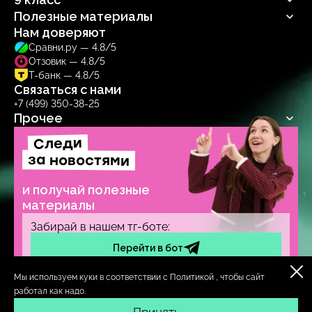
Обществознание
Информатика
Биология
Полезные материалы
Обществознание
Русский язык
Биология
Нам доверяют
Блог
Сравни.ру — 4.8/5
Учебник
Отзовик — 4.8/5
Тренажер
Т-банк — 4.8/5
Связаться с нами
+7 (499) 350-38-25
Прочее
Следи
Договор-оферта
Политика обработки персональных данных
за новостями
Образовательная лицензия № Л035‑1271‑78/1277314
и получай полезные
материалы
Забирай в нашем тг-боте:
Перейти в бот
Мы используем куки в соответствии с
Политикой
, чтобы сайт
ИП Солдаева А. А.
ОГРНИП 319784700263763
работал как надо.
ИНН 780630451309
г. Санкт-Петербург
© insperia, 2016–
2026
. Все права защищены