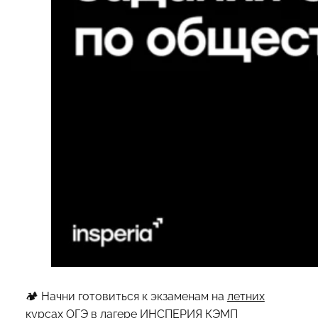
🏕 Начни готовиться к экзаменам на
летних
курсах ОГЭ
в лагере ИНСПЕРИЯ КЭМП