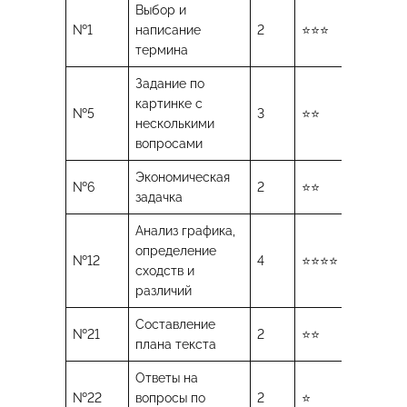
Выбор и
№1
написание
2
⭐️⭐️⭐️
термина
Задание по
картинке с
№5
3
⭐️⭐️
несколькими
вопросами
Экономическая
№6
2
⭐️⭐️
задачка
Анализ графика,
определение
№12
4
⭐️⭐️⭐️⭐️
сходств и
различий
Составление
№21
2
⭐️⭐️
плана текста
Ответы на
№22
вопросы по
2
⭐️