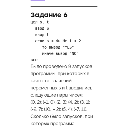
Задание 6
цел s, t

  ввод S

  ввод t

  если s < 4u He t < 2

     то вывод "YES"

     иначе вывод "NO"

все
Было проведено 9 запусков
программы, при которых в
качестве значений
переменных s и t вводились
следующие пары чисел:
(0, 2); (-1, 0); (2, 3); (4, 2); (3, 1);
(-2, 7); (10, – 2); (5, 4); (-7, 11).
Сколько было запусков, при
которых программа