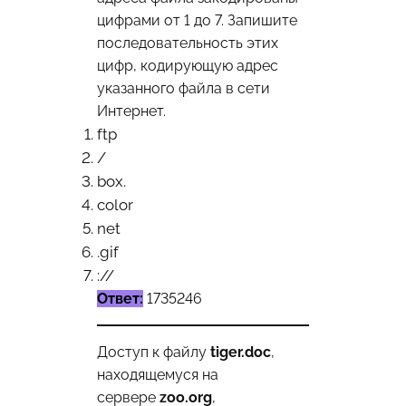
цифрами от 1 до 7. Запишите
последовательность этих
цифр, кодирующую адрес
указанного файла в сети
Интернет.
ftp
/
box.
color
net
.gif
://
Ответ:
1735246
Доступ к файлу
tiger.doc
,
находящемуся на
сервере
zoo.org
,