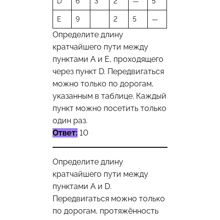
D
6
3
2
—
5
E
9
2
5
—
Определите длину
кратчайшего пути между
пунктами А и Е, проходящего
через пункт D. Передвигаться
можно только по дорогам,
указанным в таблице. Каждый
пункт можно посетить только
один раз.
Ответ:
10
Определите длину
кратчайшего пути между
пунктами А и D.
Передвигаться можно только
по дорогам, протяжённость