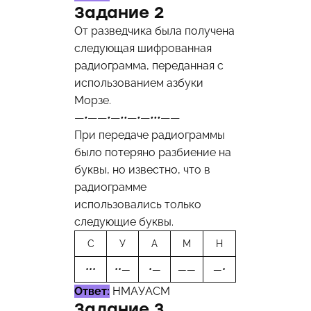
Задание 2
От разведчика была получена
следующая шифрованная
радиограмма, переданная с
использованием азбуки
Морзе.
—
•
——
•
—
••
—
•
—
•••
——
При передаче радиограммы
было потеряно разбиение на
буквы, но известно, что в
радиограмме
использовались только
следующие буквы.
С
У
А
М
Н
•••
••
—
•
—
——
—
•
Ответ:
НМАУАСМ
Задание 3