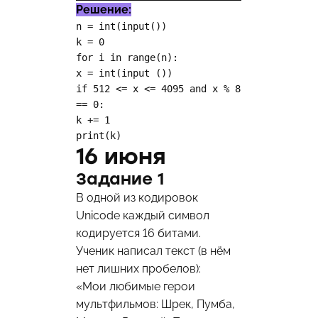
Решение:
n = int(input())

k = 0

for i in range(n):

x = int(input ())

if 512 <= x <= 4095 and x % 8 
== 0:

k += 1

print(k)
16 июня
Задание 1
В одной из кодировок
Unicode каждый символ
кодируется 16 битами.
Ученик написал текст (в нём
нет лишних пробелов):
«Мои любимые герои
мультфильмов: Шрек, Пумба,