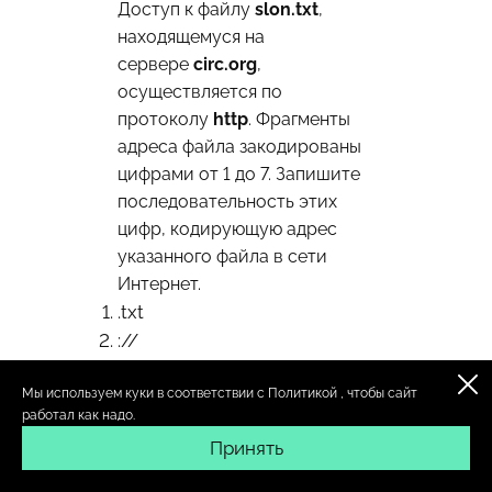
Доступ к файлу
slon.txt
,
находящемуся на
сервере
circ.org
,
осуществляется по
протоколу
http
. Фрагменты
адреса файла закодированы
цифрами от 1 до 7. Запишите
последовательность этих
цифр, кодирующую адрес
указанного файла в сети
Интернет.
.txt
://
http
Мы используем куки в соответствии с
Политикой
, чтобы сайт
circ
работал как надо.
/
Принять
.org
slon