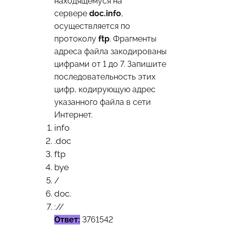
находящемуся на
сервере
doc.info
,
осуществляется по
протоколу
ftp
. Фрагменты
адреса файла закодированы
цифрами от 1 до 7. Запишите
последовательность этих
цифр, кодирующую адрес
указанного файла в сети
Интернет.
info
.doc
ftp
bye
/
doc.
://
Ответ:
3761542