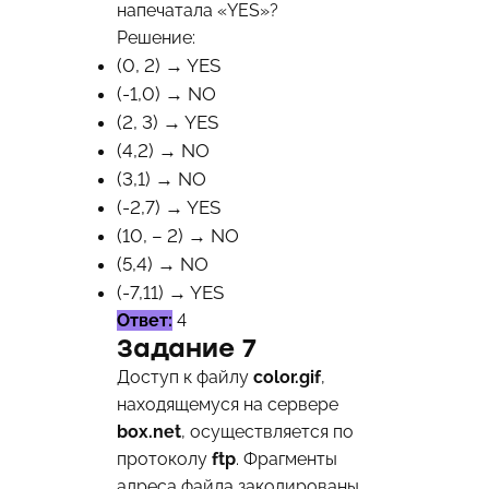
напечатала «YES»?
Решение:
(0, 2) → YES
(-1,0) → NO
(2, 3) → YES
(4,2) → NO
(3,1) → NO
(-2,7) → YES
(10, – 2) → NO
(5,4) → NO
(-7,11) → YES
Ответ:
4
Задание 7
Доступ к файлу
color.gif
,
находящемуся на сервере
box.net
, осуществляется по
протоколу
ftp
. Фрагменты
адреса файла закодированы