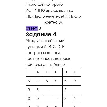
число, для которого
ИСТИННО высказывание:
НЕ (Число нечетное) И (Число
кратно 3).
Ответ:
3
Задание 4
Между населёнными
пунктами A, В, С, D, Е
построены дороги,
протяжённость которых
приведена в таблице.
A
B
C
D
E
A
—
5
9
6
9
B
5
—
3
C
9
—
2
2