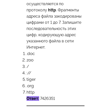
осуществляется по
протоколу
http
. Фрагменты
адреса файла закодированы
цифрами от 1 до 7. Запишите
последовательность этих
цифр, кодирующую адрес
указанного файла в сети
Интернет.
.doc
zoo
/
://
tiger
.org
http
Ответ:
7426351