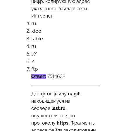
цифр, кодирующую адрес
указанного файла в сети
Интернет.
ru.
.doc
table
ru
://
/
ftp
Ответ:
7514632
Доступ к файлу
ru.gif
,
находящемуся на
сервере
last.ru
,
осуществляется по
протоколу
https
. Фрагменты
адреса файла закодированы