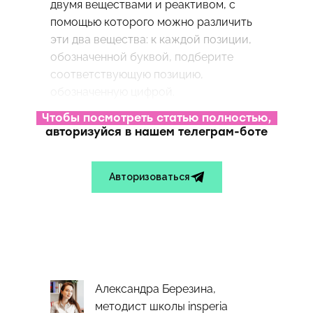
двумя веществами и реактивом, с
помощью которого можно различить
эти два вещества: к каждой позиции,
обозначенной буквой, подберите
соответствующую позицию,
обозначенную цифрой.
ВЕЩЕСТВА
Чтобы посмотреть статью полностью,
А) NaOH и NaCl
авторизуйся в нашем телеграм-боте
Б) MgCl₂ и KCl
В) AlCl₃ и BaCl₂
Авторизоваться
РЕАКТИВ
CuS
KI
CuSO₄
Na₃PO₄
Ответ:
343
Александра Березина,
методист школы insperia
Установите соответствие между