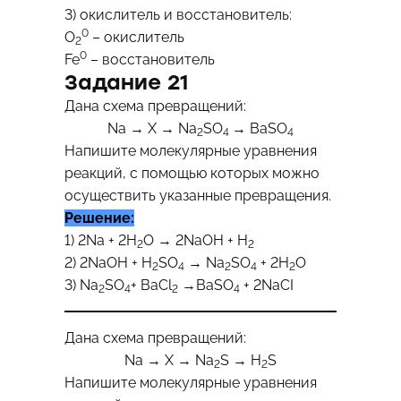
3) окислитель и восстановитель:
0
О
– окислитель
2
0
Fe
– восстановитель
Задание 21
Дана схема превращений:
Na → X → Na
SO
→ BaSO
2
4
4
Напишите молекулярные уравнения
реакций, с помощью которых можно
осуществить указанные превращения.
Решение:
1) 2Na + 2H
O → 2NaOH + H
2
2
2) 2NaOH + H
SO
→ Na
SO
+ 2H
O
2
4
2
4
2
3) Na
SO
+ BaCl
→BaSO
+ 2NaCI
2
4
2
4
Дана схема превращений:
Na → X → Na
S → H
S
2
2
Напишите молекулярные уравнения