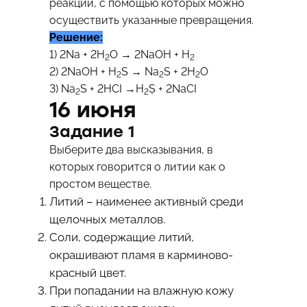
реакций, с помощью которых можно
осуществить указанные превращения.
Решение:
1) 2Na + 2H
O → 2NaOH + H
2
2
2) 2NaOH + H
S → Na
S + 2H
O
2
2
2
3) Na
S + 2HCI →H
Ș + 2NaCI
2
2
16 июня
Задание 1
Выберите два высказывания, в
которых говорится о литии как о
простом веществе.
Литий – наименее активный среди
щелочных металлов.
Соли, содержащие литий,
окрашивают пламя в карминово-
красный цвет.
При попадании на влажную кожу