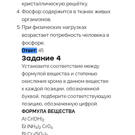
кристаллическую решётку.
Фосфор содержится в тканях живых
организмов.
При физических нагрузках
возрастает потребность человека в
фосфоре.
Ответ:
45
Задание 4
Установите соответствие между
формулой вещества и степенью
окисления хрома в данном веществе:
к каждой позиции, обозначенной
буквой, подберите соответствующую
позицию, обозначенную цифрой.
ФОРМУЛА ВЕЩЕСТВА
A) Сr(ОH)
2
Б) (NH
)
Cr0
4
2
4
B) Cr
(SO
)