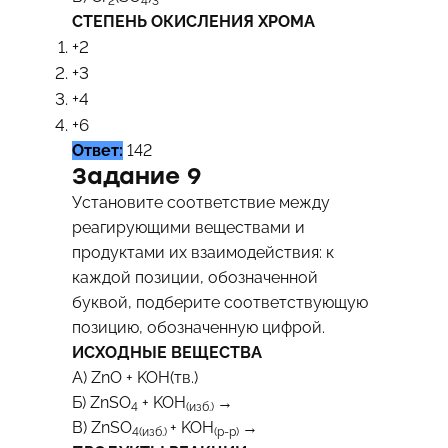
2
4
3
СТЕПЕНЬ ОКИСЛЕНИЯ ХРОМА
+2
+3
+4
+6
Ответ:
142
Задание 9
Установите соответствие между
реагирующими веществами и
продуктами их взаимодействия: к
каждой позиции, обозначенной
буквой, подберите соответствующую
позицию, обозначенную цифрой.
ИСХОДНЫЕ ВЕЩЕСТВА
А) ZnO + KOH(тв.)
Б) ZnSO
+ KOH
→
4
(изб.)
В) ZnSO
+ KOH
→
4(изб.)
(р-р)