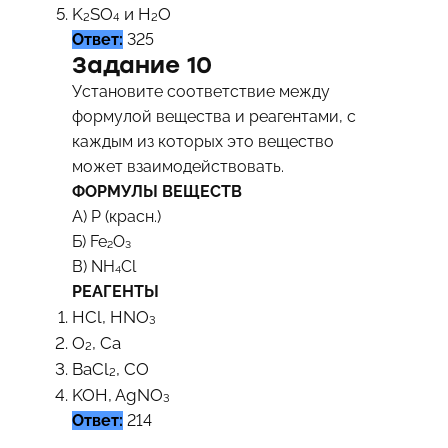
K₂SO₄ и H₂O
Ответ:
325
Задание 10
Установите соответствие между
формулой вещества и реагентами, с
каждым из которых это вещество
может взаимодействовать.
ФОРМУЛЫ ВЕЩЕСТВ
А) Р (красн.)
Б) Fe₂O₃
В) NH₄Cl
РЕАГЕНТЫ
HCl, HNO₃
O₂, Ca
BaCl₂, CO
KOH, AgNO₃
Ответ:
214