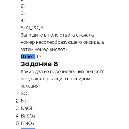
2)
3)
4)
5)
Al_2O_3
Запишите в поле ответа сначала
номер несолеобразующего оксида, а
затем номер кислоты.
Ответ:
12
Задание 8
Какие два из перечисленных веществ
вступают в реакцию с оксидом
кальция?
SO₂
N₂
NaOH
BaSO₄
HNO₃