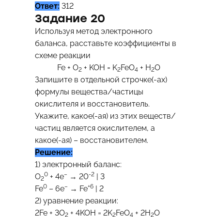
Ответ:
312
Задание 20
Используя метод электронного
баланса, расставьте коэффициенты в
схеме реакции
Fe + О
+ KOH = K
FeO
+ H
O
2
2
4
2
Запишите в отдельной строчке(-ах)
формулы вещества/частицы
окислителя и восстановитель.
Укажите, какое(-ая) из этих веществ/
частиц является окислителем, а
какое(-ая) – восстановителем.
Решение:
1) электронный баланс:
0
–
-2
О
+ 4e
→ 20
| 3
2
0
–
+6
Fe
– 6e
→ Fe
| 2
2) уравнение реакции:
2Fe + 3О
+ 4KOH = 2K
FeO
+ 2H
O
2
2
4
2