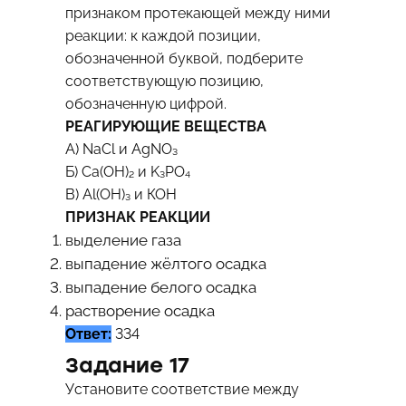
признаком протекающей между ними
реакции: к каждой позиции,
обозначенной буквой, подберите
соответствующую позицию,
обозначенную цифрой.
РЕАГИРУЮЩИЕ ВЕЩЕСТВА
А) NaCl и AgNO₃
Б) Ca(OH)₂ и K₃PO₄
В) Al(OH)₃ и КОН
ПРИЗНАК РЕАКЦИИ
выделение газа
выпадение жёлтого осадка
выпадение белого осадка
растворение осадка
Ответ:
334
Задание 17
Установите соответствие между