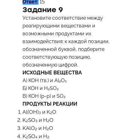
Ответ:
15
Задание 9
Установите соответствие между
реагирующими веществами и
возможными продуктами их
взаимодействия: к каждой позиции,
обозначенной буквой, подберите
соответствующую позицию,
обозначенную цифрой.
ИСХОДНЫЕ ВЕЩЕСТВА
А) КОН (тв.) и Al₂O₃
Б) КОН и H₂SO₃
В) КОН (р-р) и SO₃
ПРОДУКТЫ РЕАКЦИИ
Al(OH)₃ и K₂O
K₂SO₃ и H₂O
KAlO₂ и H₂O
K₂SO₄ и H₂