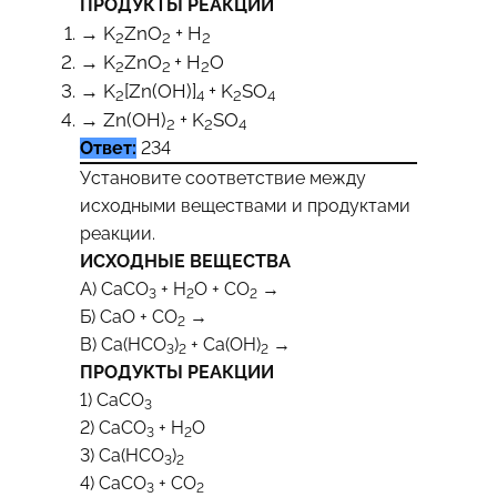
ПРОДУКТЫ РЕАКЦИИ
→ K
ZnО
+ H
2
2
2
→ K
ZnО
+ H
О
2
2
2
→ K
[Zn(OH)]
+ K
SO
2
4
2
4
→ Zn(OH)
+ K
SO
2
2
4
Ответ:
234
Установите соответствие между
исходными веществами и продуктами
реакции.
ИСХОДНЫЕ ВЕЩЕСТВА
А) СаСО
+ Н
О + СО
→
3
2
2
Б) СаО + СО
→
2
В) Са(НСО
)
+ Са(ОН)
→
3
2
2
ПРОДУКТЫ РЕАКЦИИ
1) СаСО
3
2) СаСО
+ Н
О
3
2
3) Са(HCO
)
3
2
4) СаСО
+ СО
3
2