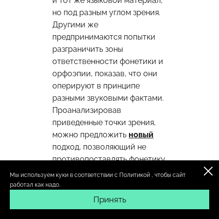
и тот же языковой материал,
но под разным углом зрения.
Другими же
предпринимаются попытки
разграничить зоны
ответственности фонетики и
орфоэпии, показав, что они
оперируют в принципе
разными звуковыми фактами.
Проанализировав
приведенные точки зрения,
можно предложить
новый
подход, позволяющий не
противопоставлять фонетику
и орфоэпию, а объединить их
Мы используем куки в соответствии с
Политикой
, чтобы сайт
на основе
принципа
работал как надо.
позиционного устройства.
Принять
Реализация фонемы при