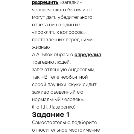
разрешить
«загадки»
человеческого бытия и не
могут дать убедительного
ответа ни на один из
«проклятых вопросов»,
поставленных перед ними
жизнью.
А.А. Блок образно
определил
трагедию людей,
запечатленную Андреевым,
так: «В теле необъятной
серой паучихи-скуки сидит
заживо съеденный ею
нормальный человек».
(По Г.П. Лазаренко)
Задание 1
Самостоятельно подберите
относительное местоимение