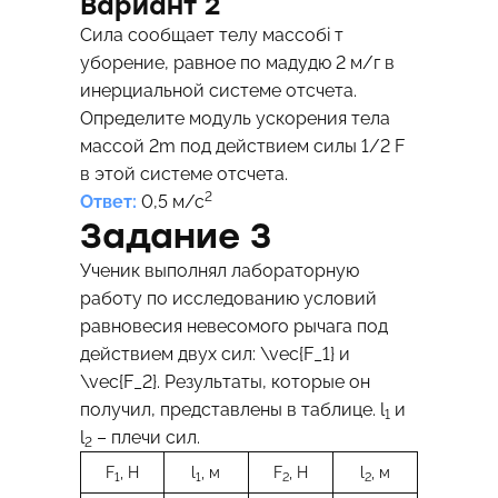
Вариант 2
Сила сообщает телу массобі т
уборение, равное по мадудю 2 м/г в
инерциальной системе отсчета.
Определите модуль ускорения тела
массой 2m под действием силы 1/2 F
в этой системе отсчета.
2
Ответ:
0,5 м/с
Задание 3
Ученик выполнял лабораторную
работу по исследованию условий
равновесия невесомого рычага под
действием двух сил:
\vec{F_1}
и
\vec{F_2}
. Результаты, которые он
получил, представлены в таблице. l
и
1
l
– плечи сил.
2
F
, H
l
, м
F
, H
l
, м
1
1
2
2