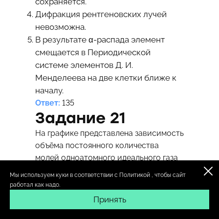
сохраняется.
Дифракция рентгеновских лучей
невозможна.
В результате α-распада элемент
смещается в Периодической
системе элементов Д. И.
Менделеева на две клетки ближе к
началу.
Ответ:
135
Задание 21
На графике представлена зависимость
объёма постоянного количества
молей одноатомного идеального газа
от средней кинетической энергии
Мы используем куки в соответствии с
Политикой
, чтобы сайт
теплового движения молекул газа.
работал как надо.
Опишите, как изменяются давление и
Принять
температура газа в процессах 1-2 и 2-
3. Укажите, какие закономерности Вы