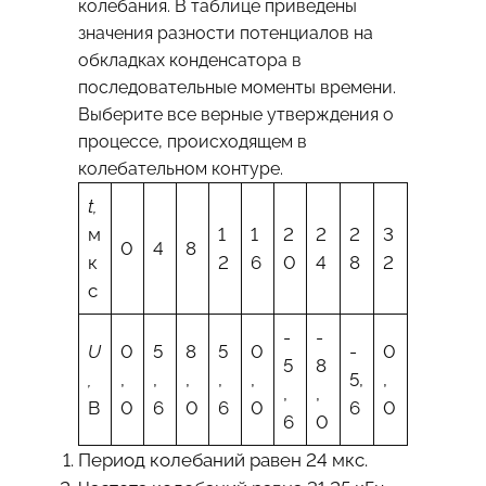
колебания. В таблице приведены
значения разности потенциалов на
обкладках конденсатора в
последовательные моменты времени.
Выберите все верные утверждения о
процессе, происходящем в
колебательном контуре.
t,
м
1
1
2
2
2
3
0
4
8
к
2
6
0
4
8
2
с
-
-
U
0
5
8
5
0
-
0
5
8
,
,
,
,
,
,
5,
,
,
,
В
0
6
0
6
0
6
0
6
0
Период колебаний равен 24 мкс.