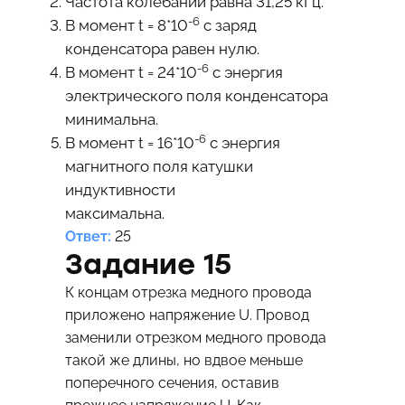
Частота колебаний равна 31,25 кГц.
-6
В момент t = 8*10
с заряд
конденсатора равен нулю.
-6
В момент t = 24*10
с энергия
электрического поля конденсатора
минимальна.
-6
В момент t = 16*10
с энергия
магнитного поля катушки
индуктивности
максимальна.
Ответ:
25
Задание 15
К концам отрезка медного провода
приложено напряжение U. Провод
заменили отрезком медного провода
такой же длины, но вдвое меньше
поперечного сечения, оставив