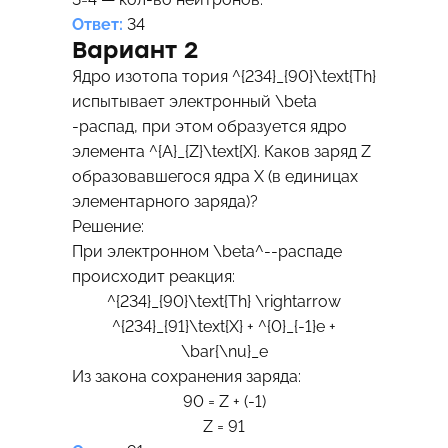
Ответ:
34
Вариант 2
Ядро изотопа тория
^{234}_{90}\text{Th}
испытывает электронный
\beta
-распад, при этом образуется ядро
элемента
^{A}_{Z}\text{X}
. Каков заряд
Z
образовавшегося ядра X (в единицах
элементарного заряда)?
Решение:
При электронном
\beta^-
-распаде
происходит реакция:
^{234}_{90}\text{Th} \rightarrow
^{234}_{91}\text{X} + ^{0}_{-1}e +
\bar{\nu}_e
Из закона сохранения заряда:
90 = Z + (-1)
Z = 91