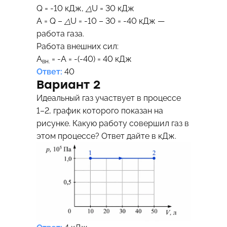
Q = -10 кДж,
△
U = 30 кДж
А = Q –
△
U = -10 – 30 = -40 кДж —
работа газа.
Работа внешних сил:
А
= -А = -(-40) = 40 кДж
вн.
Ответ:
40
Вариант 2
Идеальный газ участвует в процессе
1–2, график которого показан на
рисунке. Какую работу совершил газ в
этом процессе? Ответ дайте в кДж.