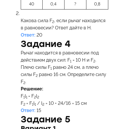
40
0,4
?
0,8
Какова сила F
, если рычаг находился
2
в равновесии? Ответ дайте в Н.
Ответ:
20
Задание 4
Рычаг находится в равновесии под
действием двух сил: F
= 10 Н и F
.
1
2
Плечо силы F
равно 24 см, а плечо
1
силы F
равно 16 см. Определите силу
2
F
.
2
Решение:
F
l
= F
l
1
1
2
2
F
= F
l
/ l
= 10 • 24/16 = 15 см
2
1
1
2
Ответ:
15
Задание 5
Вариант 1