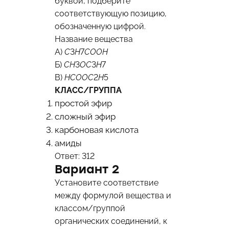
буквой, подберите
соответствующую позицию,
обозначенную цифрой.
Название вещества
А)
C
3​
H
7​
COOH
Б)
CH
3​
OC
3​
H
7​
В)
HCOOC
2​
H
5​
КЛАСС/ГРУППА
простой эфир
сложный эфир
карбоновая кислота
амиды
Ответ: 312
Вариант 2
Установите соответствие
между формулой вещества и
классом/группой
органических соединений, к