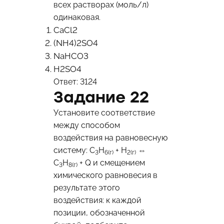
всех растворах (моль/л)
одинаковая.
CaCl2
(NH4)2SO4
NaHCO3
Н2SO4
Ответ: 3124
Задание 22
Установите соответствие
между способом
воздействия на равновесную
систему: C
H
+ H
⇔
3
6(г)
2(г)
C
H
+ Q и смещением
3
8(г)
химического равновесия в
результате этого
воздействия: к каждой
позиции, обозначенной