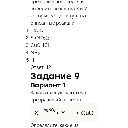
предложенного перечня
выберите вещества X и Y,
которые могут вступать в
описанные реакции.
BaCO₃
Sr(NO₃)₂
CuOHCl
NH₃
HI
Ответ: 42
Задание 9
Вариант 1
Задана следующая схема
превращений веществ:
Определите, какие из