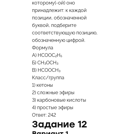
которому(-ой) оно
принадлежит: к каждой
позиции, обозначенной
буквой, подберите
соответствующую позицию,
обозначенную цифрой.
Формула
А) HCOOC₂H₅
Б) CH₃OCH₃
В) HCOOCH₃
Класс/группа
1) кетоны
2) сложные эфиры
3) карбоновые кислоты
4) простые эфиры
Ответ: 242
Задание 12
Вариант 1