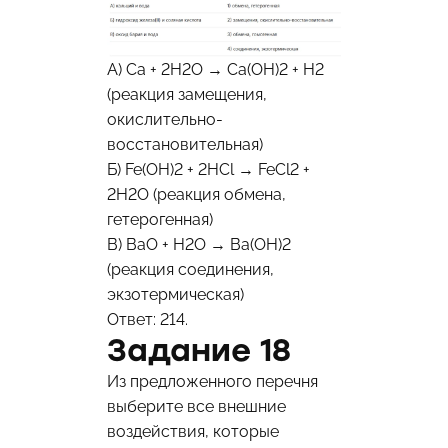
А) Ca + 2H2O → Ca(OH)2 + H2
(реакция замещения,
окислительно-
восстановительная)
Б) Fe(OH)2 + 2HCl → FeCl2 +
2H2O (реакция обмена,
гетерогенная)
В) BaO + H2O → Ba(OH)2
(реакция соединения,
экзотермическая)
Ответ: 214.
Задание 18
Из предложенного перечня
выберите все внешние
воздействия, которые