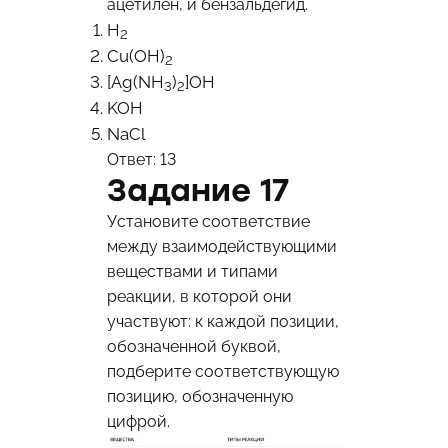
ацетилен, и бензальдегид.
H
2
Cu(OH)
2
[Ag(NH
)
]OH
3
2
KOH
NaCl
Ответ: 13
Задание 17
Установите соответствие
между взаимодействующими
веществами и типами
реакции, в которой они
участвуют: к каждой позиции,
обозначенной буквой,
подберите соответствующую
позицию, обозначенную
цифрой.