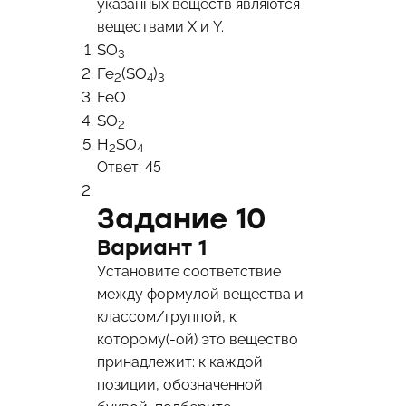
указанных веществ являются
веществами X и Y.
SO
3
Fe
(SO
)
2
4
3
FeO
SO
2
H
SO
2
4
Ответ: 45
Задание 10
Вариант 1
Установите соответствие
между формулой вещества и
классом/группой, к
которому(-ой) это вещество
принадлежит: к каждой
позиции, обозначенной