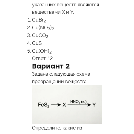
указанных веществ являются
веществами X и Y.
CuBr
2
Cu(NO
)
3
2
CuCO
3
CuS
Cu(OH)
2
Ответ: 12
Вариант 2
Задана следующая схема
превращений веществ:
Определите, какие из