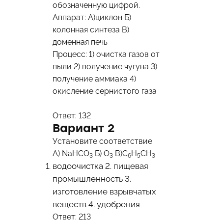
обозначенную цифрой.
Аппарат: А)циклон Б)
колонная синтеза В)
доменная печь
Процесс: 1) очистка газов от
пыли 2) получение чугуна 3)
получение аммиака 4)
окисление сернистого газа
Ответ: 132
Вариант 2
Установите соответствие
А) NaHCO
Б) O
В)C
H
CH
3
3
6
5
3
водоочистка 2. пищевая
промышленность 3.
изготовление взрывчатых
веществ 4. удобрения
Ответ: 213