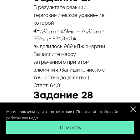
В результате реакции,
термохимическое уравнение
которой
4Fe
O
+ 2Al
→ Al
O
+
2
3(тв.)
(тв.)
2
3(тв.)
2Fe
+ 824,3 кДж
(тв.)
выделилось 989 кДж энергии.
Вычислите массу
затраченного при этом
алюминия. (Запишите число с
точностью до десятых.)
Ответ: 64,8
Задание 28
На взаимодействие с
Мы используем куки в соответствии с
Политикой
, чтобы сайт
навеской технического
работал как надо.
хлорида бария массой 400 г
Принять
требуется 137,2 г серной
кислоты. Вычислите