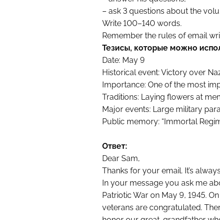
– ask 3 questions about the volu
Write 100–140 words.
Remember the rules of email writ
Тезисы, которые можно испо
Date: May 9
Historical event: Victory over Na
Importance: One of the most impo
Traditions: Laying flowers at me
Major events: Large military par
Public memory: “Immortal Regime
Ответ:
Dear Sam,
Thanks for your email. It’s alway
In your message you ask me abou
Patriotic War on May 9, 1945. On 
veterans are congratulated. There
honor our great-grandfather who 