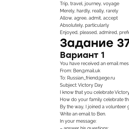
Trip, travel, journey, voyage
Merely, hardly, really, rarely
Allow, agree, admit, accept
Absolutely, particularly
Enjoyed, pleased, admired, pref
Задание 37
Вариант 1
You have received an email mes
From: Ben@mail.uk
To: Russian_friend@ege.ru
Subject: Victory Day
I know that you celebrate Victo
How do your family celebrate th
By the way, I joined a volunteer
Write an email to Ben.
In your message:
– answer his questions;