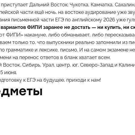
 приступает Дальний Восток: Чукотка, Камчатка, Сахалин
пейской части ещё ночь, на востоке аудирование уже зву
ания письменной части ЕГЭ по английскому 2026 уже гуля
ариантов ФИПИ заранее не достать — ни купить, ни с
от ФИПИ» накануне, либо обманывает, либо пересказыва
ваем только то, что выпускники реально запомнили из п
по грамматике и лексике, письмо. И на самом экзамене н
емени на перенос ответов в бланк хватает всем.
 Восток, Сибирь, Урал, центр, юг, Северо-Запад и Калин
15 июня.
одготовку к ЕГЭ
на будущее, приходи к нам!
едметы