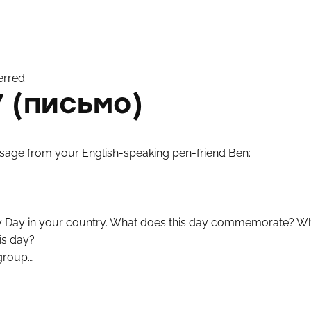
erred
 (письмо)
sage from your English-speaking pen-friend Ben:
ry Day in your country. What does this day commemorate? Wha
is day?
 group…