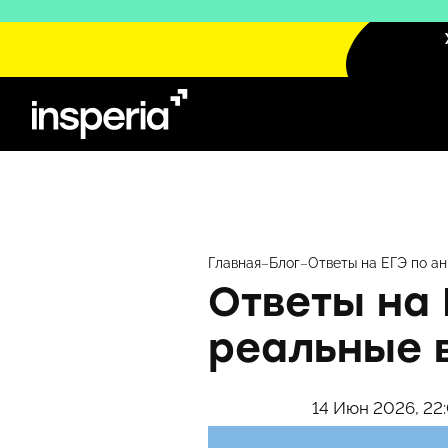
Перейти
к
содержимому
Главная
–
Блог
–
Ответы на ЕГЭ по а
Ответы на 
реальные 
14 Июн 2026, 22