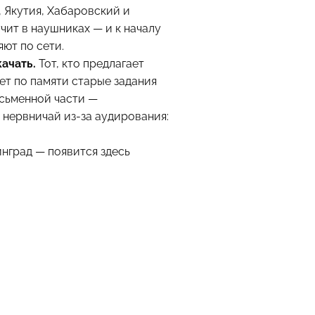
, Якутия, Хабаровский и
чит в наушниках — и к началу
ют по сети.
качать.
Тот, кто предлагает
ет по памяти старые задания
исьменной части —
е нервничай из-за аудирования:
инград — появится здесь