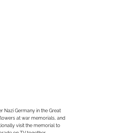
r Nazi Germany in the Great
y flowers at war memorials, and
ionally visit the memorial to
arade on TV together.