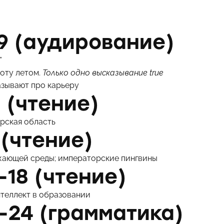
9 (аудирование)
”
оту летом.
Только одно высказывание true
азывают про карьеру
 (чтение)
урская область
 (чтение)
жающей среды; императорские пингвины
-18 (чтение)
нтеллект в образовании
-24 (грамматика)