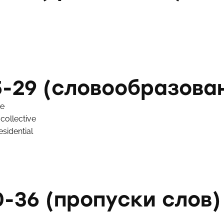
5-29 (словообразова
le
 collective
esidential
-36 (пропуски слов)