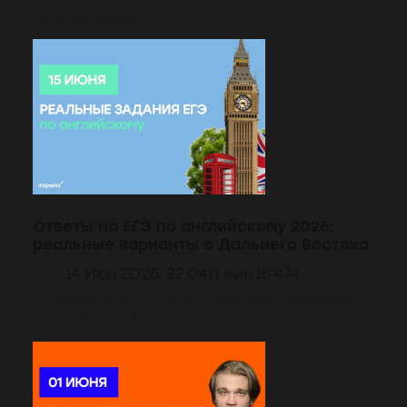
Дальнего Востока,…
Ответы на ЕГЭ по английскому 2026:
реальные варианты с Дальнего Востока
14 Июн 2026, 22:04
11 мин.
16 474
Письменную часть ЕГЭ по английскому выпускники
пишут 15 июня 2026…