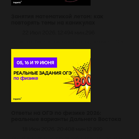
Занятия математикой летом: как
повторять темы на каникулах
22 Июл 2026, 12:49
4 мин.
296
🏕 Начни с бесплатных курсов по подготовке к ЕГЭ в…
Ответы на ОГЭ по физике 2026:
реальные варианты Дальнего Востока
18 Июн 2026, 20:40
8 мин.
12 899
Как обычно, раньше всех за работы садятся регионы