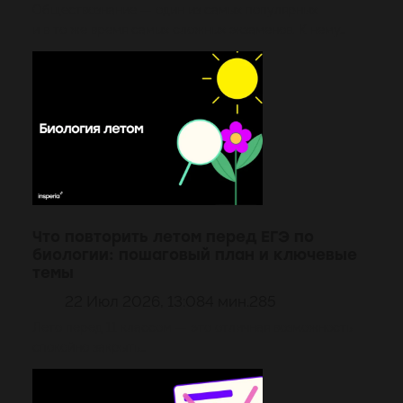
Обществознание — один из самых популярных
и в то же время самых сложных экзаменов. К нему…
Что повторить летом перед ЕГЭ по
биологии: пошаговый план и ключевые
темы
22 Июл 2026, 13:08
4 мин.
285
Лето перед 11 классом — это отличная возможность
спокойно закрыть…