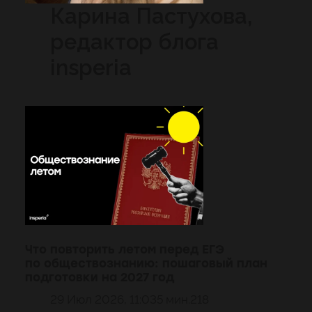
Карина Пастухова,
редактор блога
insperia
Что повторить летом перед ЕГЭ
по обществознанию: пошаговый план
подготовки на 2027 год
29 Июл 2026, 11:03
5 мин.
218