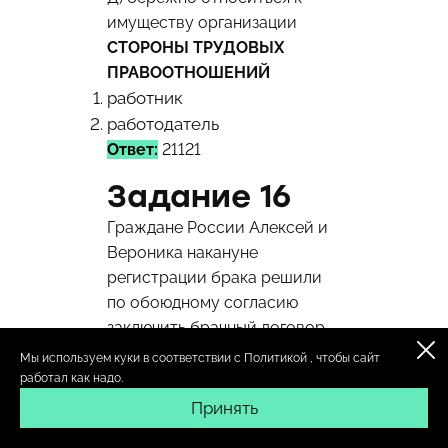
имуществу организации
СТОРОНЫ ТРУДОВЫХ
ПРАВООТНОШЕНИЙ
работник
работодатель
Ответ:
21121
Задание 16
Граждане России Алексей и
Вероника накануне
регистрации брака решили
по обоюдному согласию
заключить брачный договор.
Нотариус, к которому они
Мы используем куки в соответствии с
Политикой
, чтобы сайт
обратились за
работал как надо.
удостоверением брачного
Принять
договора, указал на