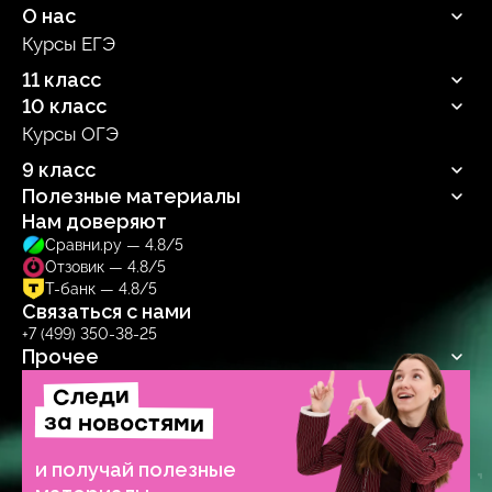
О нас
Курсы ЕГЭ
Продюсерский центр
11 класс
10 класс
Русский язык
Профильная математика
Курсы ОГЭ
Русский язык
Информатика
Профильная математика
9 класс
Обществознание
Информатика
Биология
Полезные материалы
Обществознание
Русский язык
Биология
Нам доверяют
Блог
Сравни.ру — 4.8/5
Учебник
Отзовик — 4.8/5
Тренажер
Т-банк — 4.8/5
Связаться с нами
+7 (499) 350-38-25
Прочее
Следи
Договор-оферта
Политика обработки персональных данных
за новостями
Образовательная лицензия № Л035‑1271‑78/1277314
и получай полезные