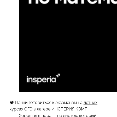
🏕 Начни готовиться к экзаменам на
летних
курсах ОГЭ
в лагере ИНСПЕРИЯ КЭМП
Хорошая шпора — не листок, который