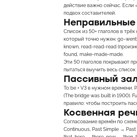
действие важно сейчас. Если «
подвох составителей.
Неправильные
Список из 50+ глаголов в трёх 
который точно нужен: go-went-
known, read-read-read (произно
found, make-made-made.
Эти 50 глаголов покрывают при
пытаться выучить весь список 
Пассивный за
To be + V3 в нужном времени. P
(The bridge was built in 1900).
правило: чтобы построить пасс
Косвенная реч
Согласование времён по схеме с
Continuous, Past Simple → Past 
that, here → there, now → then,