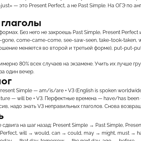
just» — это Present Perfect, а не Past Simple. На ОГЭ по
 глаголы
формах. Без него не закроешь Past Simple, Present Perfec
gone, come-came-come, see-saw-seen, take-took-taken, wr
шение меняется во второй и третьей форме), put-put-put, l
мерно 80% всех случаев на экзамене. Учить их лучше груп
за один вечер.
лог
resent Simple — am/is/are + V3 (English is spoken worldwid
 Future — will be + V3. Перфектные времена — have/has been 
ив, надо знать V3 неправильных глаголов. Снова возвращ
ь
двига на шаг назад: Present Simple → Past Simple, Presen
Perfect, will → would, can → could, may → might, must → h
 today → that day, tomorrow → the next day, ago → before.