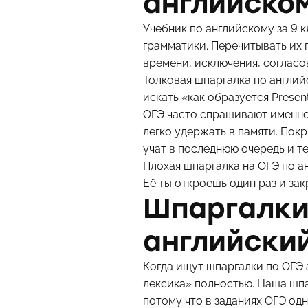
английском
Учебник по английскому за 9 
грамматики. Перечитывать их
времени, исключения, согласо
Толковая шпаргалка по англий
искать «как образуется Presen
ОГЭ часто спрашивают именно 
легко удержать в памяти. Пок
учат в последнюю очередь и т
Плохая шпаргалка на ОГЭ по а
Её ты откроешь один раз и зак
Шпаргалки
английский
Когда ищут шпаргалки по ОГЭ 
лексика» полностью. Наша шпа
потому что в заданиях ОГЭ од