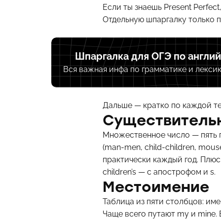
Если ты знаешь Present Perfect
Отдельную шпаргалку только п
Шпаргалка для ОГЭ по англи
Вся важная инфа по грамматике и лексик
Дальше — кратко по каждой те
Существитель
Множественное число — пять пра
(man-men, child-children, mou
практически каждый год. Плюс 
children’s — с апострофом и s.
Местоимение
Таблица из пяти столбцов: им
Чаще всего путают my и mine. 