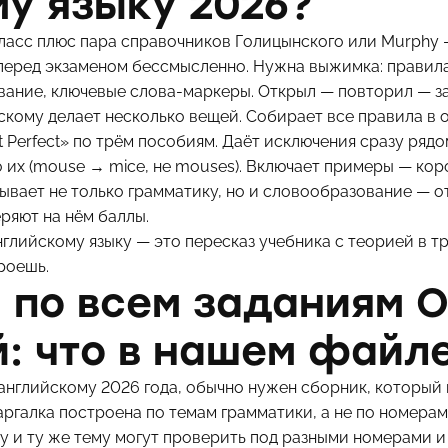
у языку 2026?
класс плюс пара справочников Голицынского или Murphy 
 перед экзаменом бессмысленно. Нужна выжимка: правил
вание, ключевые слова-маркеры. Открыл — повторил — з
скому делает несколько вещей. Собирает все правила в
t Perfect» по трём пособиям. Даёт исключения сразу ряд
их (mouse → mice, не mouses). Включает примеры — коро
рывает не только грамматику, но и словообразование — о
еряют на нём баллы.
нглийскому языку — это пересказ учебника с теорией в т
роешь.
 по всем заданиям 
: что в нашем файл
английскому 2026 года, обычно нужен сборник, который
ргалка построена по темам грамматики, а не по номерам
ну и ту же тему могут проверить под разными номерами и