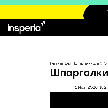
Перейти
к
содержимому
Главная
–
Блог
–
Шпаргалки для ОГЭ 
Шпаргалки
1 Июн 2026, 15:2