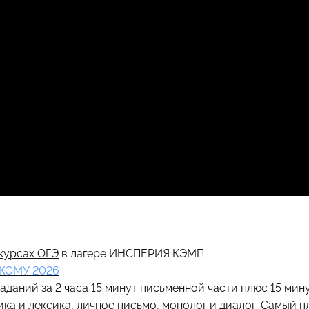
курсах ОГЭ
в лагере ИНСПЕРИЯ КЭМП
КОМУ 2026
аданий за 2 часа 15 минут письменной части плюс 15 мину
ика и лексика, личное письмо, монолог и диалог. Самый 