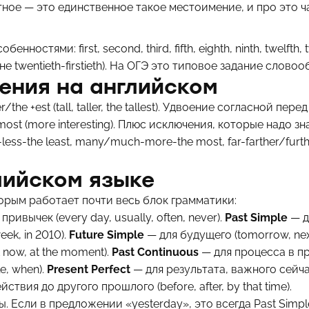
ное — это единственное такое местоимение, и про это 
ностями: first, second, third, fifth, eighth, ninth, twelfth
 не twentieth-firstieth). На ОГЭ это типовое задание слово
ения на английском
he +est (tall, taller, the tallest). Удвоение согласной пер
ost (more interesting). Плюс исключения, которые надо зна
e-less-the least, many/much-more-the most, far-farther/furthe
лийском языке
орым работает почти весь блок грамматики:
ривычек (every day, usually, often, never).
Past Simple
— д
eek, in 2010).
Future Simple
— для будущего (tomorrow, nex
 now, at the moment).
Past Continuous
— для процесса в п
e, when).
Present Perfect
— для результата, важного сейчас (
ствия до другого прошлого (before, after, by that time).
. Если в предложении «yesterday», это всегда Past Simple