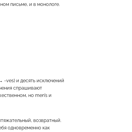
чном письме, и в монологе.
 → -ves) и десять исключений
лючения спрашивают
жественном, но men’s и
итяжательный, возвратный.
себя одновременно как