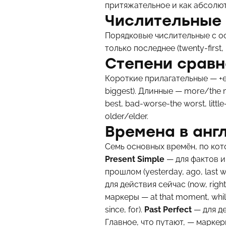
притяжательное и как абсолют
Числительные
Порядковые числительные с особен
только последнее (twenty-first,
Степени сравн
Короткие прилагательные — +er/t
biggest). Длинные — more/the m
best, bad-worse-the worst, littl
older/elder.
Времена в анг
Семь основных времён, по кот
Present Simple
— для фактов и п
прошлом (yesterday, ago, last w
для действия сейчас (now, right
маркеры — at that moment, whil
since, for).
Past Perfect
— для дей
Главное, что путают, — маркеры