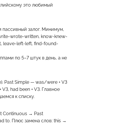
 английскому это любимый
t и пассивный залог. Минимум,
ite-wrote-written, know-knew-
eave-left-left, find-found-
пами по 5–7 штук в день, а не
e). Past Simple — was/were + V3
+ V3, had been + V3. Главное
аемся к списку.
t Continuous → Past
ad to. Плюс замена слов: this →