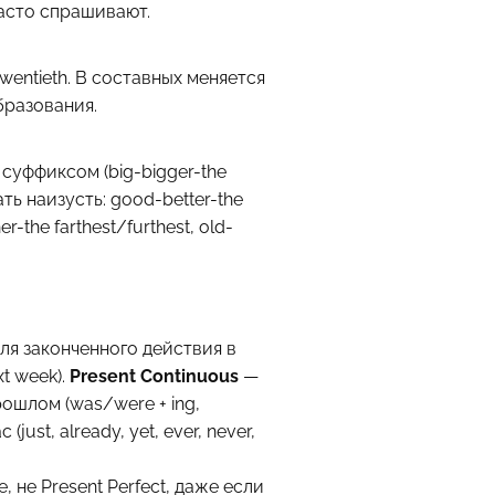
часто спрашивают.
, twentieth. В составных меняется
образования.
ед суффиксом (big-bigger-the
ть наизусть: good-better-the
r-the farthest/furthest, old-
ля законченного действия в
t week).
Present Continuous
—
рошлом (was/were + ing,
just, already, yet, ever, never,
, не Present Perfect, даже если