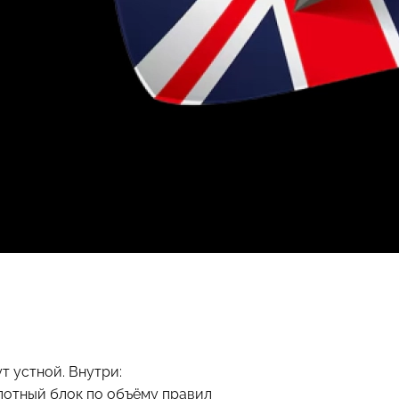
т устной. Внутри:
плотный блок по объёму правил