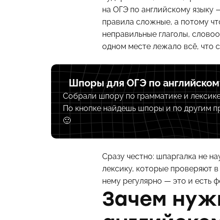
на ОГЭ по английскому языку 
правила сложные, а потому что
неправильные глаголы, словоо
одном месте лежало всё, что 
Шпоры для ОГЭ по английском
Собрали шпору по грамматике и лексике 
По кнопке найдешь шпоры и по другим 
🙂
Сразу честно: шпаргалка не на
лексику, которые проверяют в
нему регулярно — это и есть 
Зачем нуж