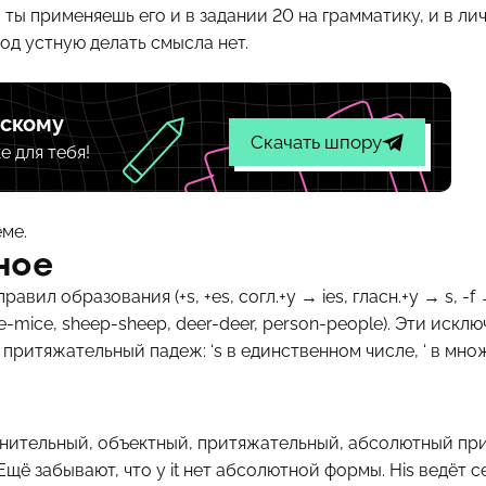
, ты применяешь его и в задании 20 на грамматику, и в ли
од устную делать смысла нет.
йскому
Скачать шпору
е для тебя!
ме.
ное
вил образования (+s, +es, согл.+y → ies, гласн.+y → s, -f
se-mice, sheep-sheep, deer-deer, person-people). Эти иск
притяжательный падеж: ‘s в единственном числе, ‘ в мно
енительный, объектный, притяжательный, абсолютный пр
Ещё забывают, что у it нет абсолютной формы. His ведёт 