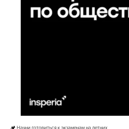
🏕 Начни готовиться к экзаменам на
летних