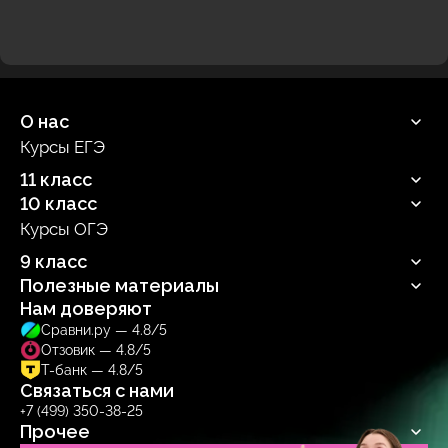
О нас
Курсы ЕГЭ
Продюсерский центр
11 класс
10 класс
Русский язык
Профильная математика
Курсы ОГЭ
Русский язык
Информатика
Профильная математика
9 класс
Обществознание
Информатика
Биология
Полезные материалы
Обществознание
Русский язык
Биология
Нам доверяют
Блог
Сравни.ру — 4.8/5
Учебник
Отзовик — 4.8/5
Тренажер
Т-банк — 4.8/5
Связаться с нами
+7 (499) 350-38-25
Прочее