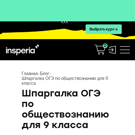
XXX
Выбрать курс
0
Перейти
к
Главная
–
Блог
–
Шпаргалка ОГЭ по обществознанию для 9
содержимому
класса
Шпаргалка ОГЭ
по
обществознанию
для 9 класса