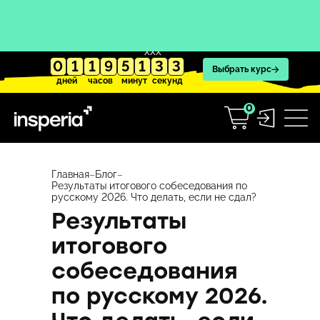
XXX
0
1
1
9
5
1
3
2
Выбрать курс
дней
часов
минут
секунд
0
Перейти
к
Главная
–
Блог
–
Результаты итогового собеседования по
содержимому
русскому 2026. Что делать, если не сдал?
Результаты
итогового
собеседования
по русскому 2026.