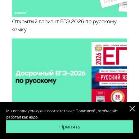
Открытый вариант ЕГЭ 2026 по русскому
языку
Мы используем куки в соответствии с
Политикой
, чтобы сайт
работал как надо.
Ответы на досрочный ЕГЭ 2026 по русскому
Принять