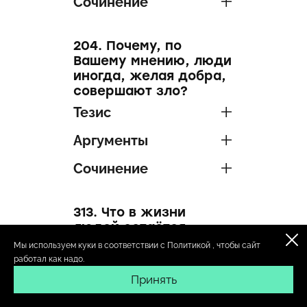
Сочинение
204. Почему, по
Вашему мнению, люди
иногда, желая добра,
совершают зло?
Тезис
Аргументы
Сочинение
313. Что в жизни
людей остаётся
неизменным даже в
Мы используем куки в соответствии с
Политикой
, чтобы сайт
эпоху перемен?
работал как надо.
Тезис
Принять