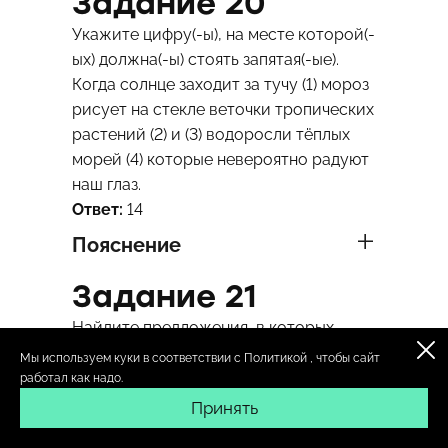
Задание 20
Укажите цифру(-ы), на месте которой(-
ых) должна(-ы) стоять запятая(-ые).
Когда солнце заходит за тучу (1) мороз
рисует на стекле веточки тропических
растений (2) и (3) водоросли тёплых
морей (4) которые невероятно радуют
наш глаз.
Ответ:
14
Пояснение
Задание 21
Найдите предложения, в которых
запятая(-ые)
ставится(-ятся) в
Мы используем куки в соответствии с
Политикой
, чтобы сайт
соответствии с одним и тем же
работал как надо.
правилом пунктуации. Запишите
Принять
номера этих предложений.