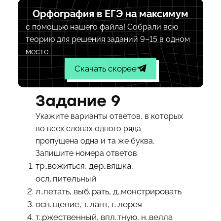
Орфография в ЕГЭ на максимум
с помощью нашего файла! Собрали всю
теорию для решения заданий 9–15 в одном
месте.
Скачать скорее
Задание 9
Укажите варианты ответов, в которых
во всех словах одного ряда
пропущена одна и та же буква.
Запишите номера ответов.
тр..вожиться, дер..вяшка,
осл..пительный
л..петать, выб..рать, д..монстрировать
осн..щение, т..лант, г..лерея
т..ржественный, впл..тную, н..велла