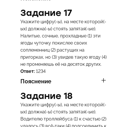
Задание 17
Укажите цифру(-ы), на месте которой(-
ых) должна(-ы) стоять запятая(-ые).
Налитые, сочные, прохладные (1) эти
ягоды чуточку покислее своих
соплеменниц (2) растущих на
пригорках, но (3) увидев такую ягоду (4)
не променяешь её на десяток других.
Ответ:
1234
Пояснение
Задание 18
Укажите цифру(-ы), на месте которой(-
ых) должна(-ы) стоять запятая(-ые).
Водителю троллейбуса (1) к счастью (2)
удалось (3) всё-таки (4) подсоединить к