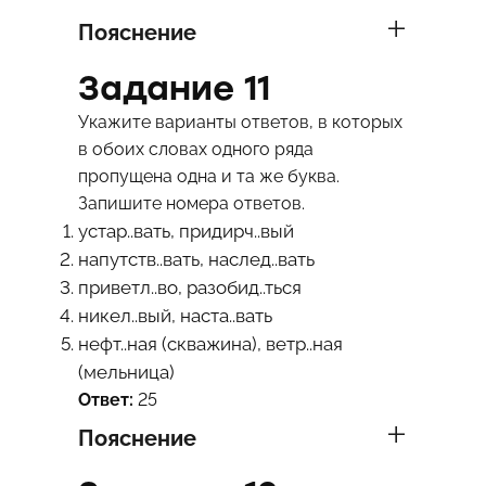
Пояснение
Задание 11
Укажите варианты ответов, в которых
в обоих словах одного ряда
пропущена одна и та же буква.
Запишите номера ответов.
устар..вать, придирч..вый
напутств..вать, наслед..вать
приветл..во, разобид..ться
никел..вый, наста..вать
нефт..ная (скважина), ветр..ная
(мельница)
Ответ:
25
Пояснение