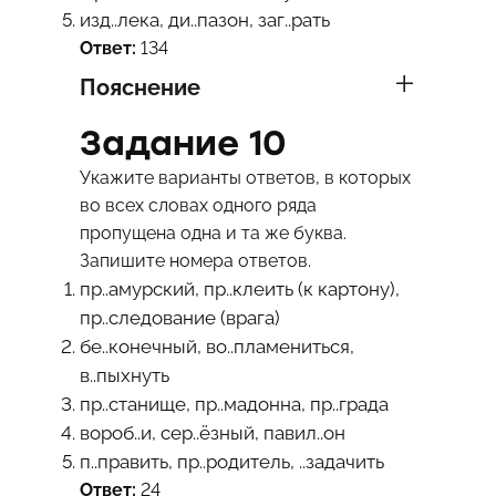
изд..лека, ди..пазон, заг..рать
Ответ:
134
Пояснение
Задание 10
Укажите варианты ответов, в которых
во всех словах одного ряда
пропущена одна и та же буква.
Запишите номера ответов.
пр..амурский, пр..клеить (к картону),
пр..следование (врага)
бе..конечный, во..пламениться,
в..пыхнуть
пр..станище, пр..мадонна, пр..града
вороб..и, сер..ёзный, павил..он
п..править, пр..родитель, ..задачить
Ответ:
24