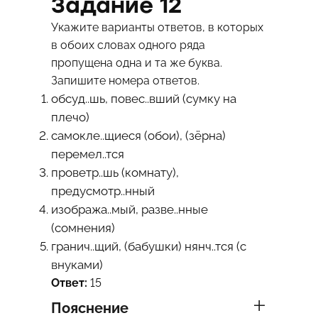
Задание 12
Укажите варианты ответов, в которых
в обоих словах одного ряда
пропущена одна и та же буква.
Запишите номера ответов.
обсуд..шь, повес..вший (сумку на
плечо)
самокле..щиеся (обои), (зёрна)
перемел..тся
проветр..шь (комнату),
предусмотр..нный
изобража..мый, разве..нные
(сомнения)
гранич..щий, (бабушки) нянч..тся (с
внуками)
Ответ:
15
Пояснение