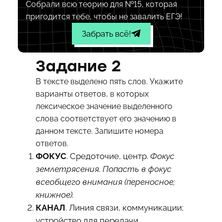
Собрали всю теорию для №15, которая
пригодится тебе, чтобы не завалить ЕГЭ!
Забрать всё!
Задание 2
В тексте выделено пять слов. Укажите
варианты ответов, в которых
лексическое значение выделенного
слова соответствует его значению в
данном тексте. Запишите номера
ответов.
ФОКУС
. Средоточие, центр.
Фокус
землетрясения. Попасть в фокус
всеобщего внимания (переносное;
книжное).
КАНАЛ
. Линия связи, коммуникации;
устройство для передачи