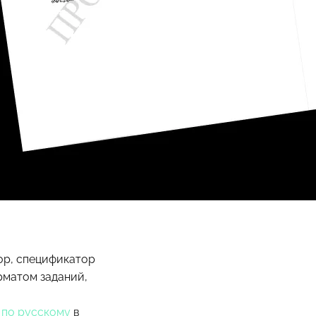
ор, спецификатор
рматом заданий,
 по русскому
в