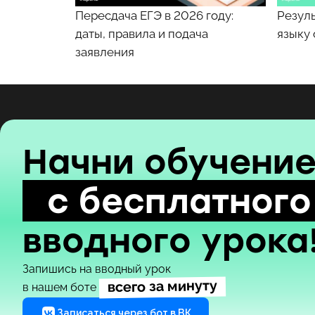
Пересдача ЕГЭ в 2026 году:
Резуль
даты, правила и подача
языку 
заявления
Начни обучени
с бесплатного
вводного урока
Запишись на вводный урок
всего за минуту
в нашем боте
Записаться через бот в ВК