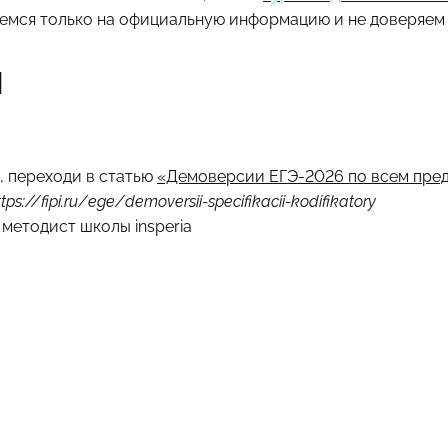
аемся только на официальную информацию и не доверяем
ы
, переходи в статью
«Демоверсии ЕГЭ-2026 по всем пре
ttps://fipi.ru/ege/demoversii-specifikacii-kodifikatory
методист школы insperia