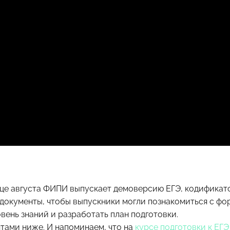
нце августа ФИПИ выпускает демоверсию ЕГЭ, кодификат
 документы, чтобы выпускники могли познакомиться с фо
вень знаний и разработать план подготовки.
тами ниже. И напоминаем, что на
курсе подготовки к ЕГЭ