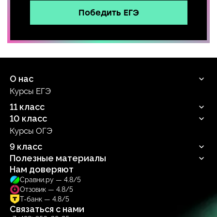
Победить ЕГЭ
О нас
Курсы ЕГЭ
Продюсерский центр
11 класс
10 класс
Русский язык
Профильная математика
Курсы ОГЭ
Русский язык
Информатика
Профильная математика
9 класс
Обществознание
Информатика
Биология
Полезные материалы
Обществознание
Русский язык
Биология
Нам доверяют
Блог
Сравни.ру — 4.8/5
Учебник
Отзовик — 4.8/5
Тренажер
Т-банк — 4.8/5
Связаться с нами