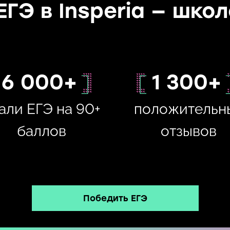
ЕГЭ в Insperia — шко
6 000+
1 300+
али ЕГЭ на 90+
положительн
баллов
отзывов
Победить ЕГЭ