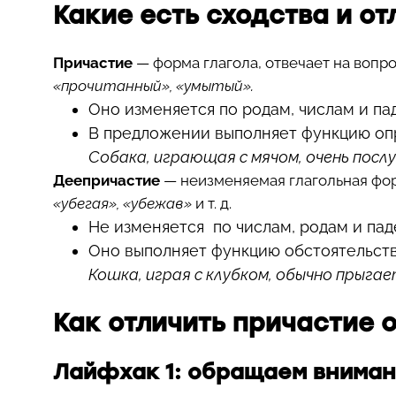
Какие есть сходства и о
Причастие
— форма глагола, отвечает на вопр
«прочитанный», «умытый».
Оно изменяется по родам, числам и па
В предложении выполняет функцию оп
Собака, играющая с мячом, очень посл
Деепричастие
— неизменяемая глагольная фор
«убегая», «убежав»
и т. д.
Не изменяется по числам, родам и па
Оно выполняет функцию обстоятельств
Кошка, играя с клубком, обычно прыгае
Как отличить причастие 
Лайфхак 1: обращаем внима