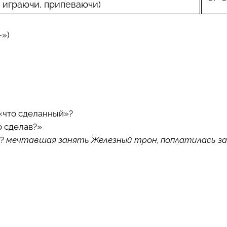
 игра
ючи
, припева
ючи
)
-»)
 «что сделанный»?
о сделав?»
?
мечтавшая занять Железный трон, поплатилась за