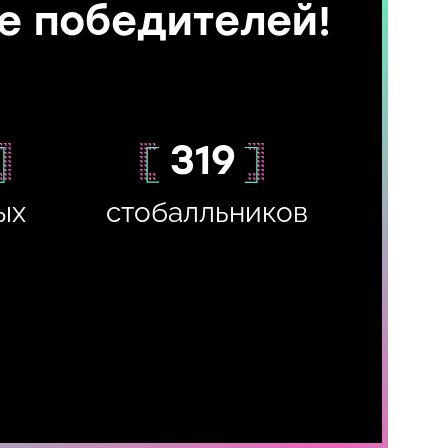
ле победителей!
319
ых
стобалльников