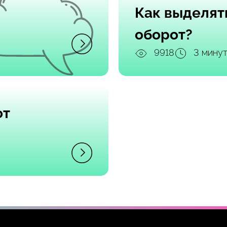
Как выделят
оборот?
9918
3 мину
от