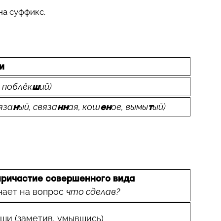
на суффикс.
и
, поблёк
ий)
ш
вяза
ый, связа
ая, кош
ое, вымы
ый)
н
нн
ен
т
ричастие совершенного вида
чает на вопрос
что сделав?
вши (замети
в
, умы
вши
сь)