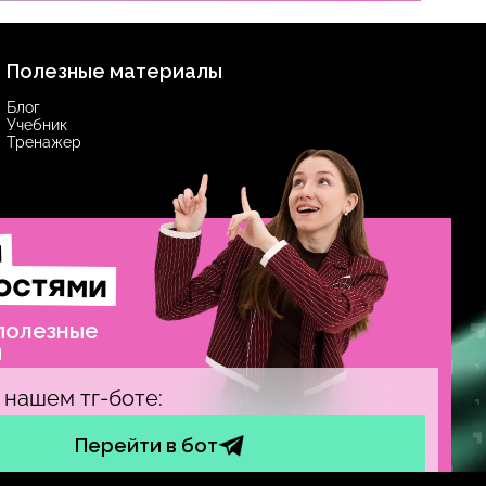
Полезные материалы
Блог
Учебник
Тренажер
и
остями
 полезные
ы
 нашем тг-боте:
Перейти в бот