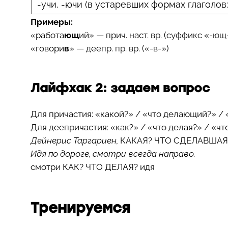
-учи, -ючи (в устаревших формах глаголов:
Примеры:
«работа
ющ
ий» — прич. наст. вр. (суффикс «-ющ
«говори
в
» — деепр. пр. вр. («-в-»)
Лайфхак 2: задаем вопрос
Для причастия: «какой?» / «что делающий?» /
Для деепричастия: «как?» / «что делая?» / «чт
Дейнерис Таргариен,
КАКАЯ? ЧТО СДЕЛАВШАЯ
Идя по дороге, смотри всегда направо.
смотри
КАК? ЧТО ДЕЛАЯ?
идя
Тренируемся