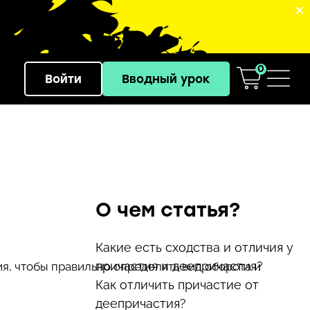
0
Войти
Вводный урок
О чем статья?
Какие есть сходства и отличия у
причастия и деепричастия?
ия, чтобы правильно определять вид оборота и
Как отличить причастие от
деепричастия?