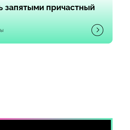
ь запятыми причастный
ты