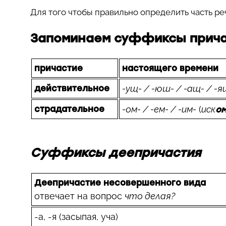
Для того чтобы правильно определить часть р
Запоминаем суффиксы прича
причастие
настоящего времени
действительное
-ущ- / -юш- / -ащ- / -я
страдательное
-ом- / -ем- / -им-
(
иск
о
Суффиксы деепричастия
Деепричастие несовершенного вида
отвечает на вопрос
что делая?
-а, -я (засыпа
я
, уч
а
)