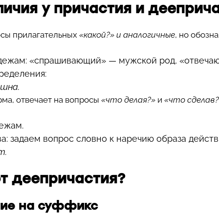
тличия у причастия и дееприч
осы прилагательных
«какой?» и аналогичные
, но обозн
дежам: «спрашивающий» — мужской род, «отвечающа
ределения:
ушна.
ма, отвечает на вопросы
«что делая?»
и
«что сделав?
дежам.
а: задаем вопрос словно к наречию образа действ
т.
от деепричастия?
ние на суффикс