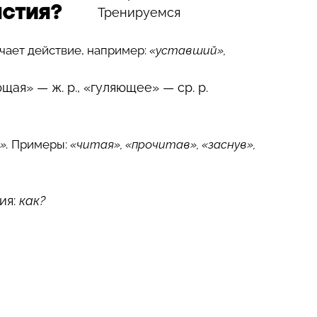
астия?
Тренируемся
ачает действие, например:
«уставший»,
я» — ж. р., «гуляющее» — ср. р.
».
Примеры:
«читая», «прочитав», «заснув»,
ия:
как?