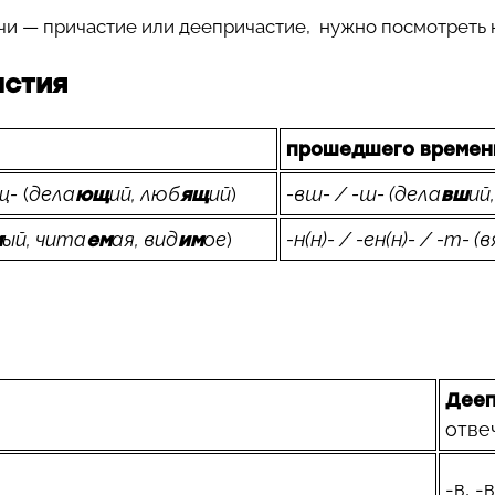
ечи — причастие или деепричастие, нужно посмотреть 
стия
прошедшего времен
щ-
(
дела
ий, люб
ий
)
-вш- / -ш- (дела
ий
ющ
ящ
вш
ый, чита
ая, вид
ое
)
-н(н)- / -ен(н)- / -т- (
м
ем
им
Дееп
отве
-в, -