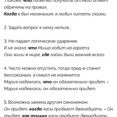
Похоже,
что
попытки получить от него ответ
обречены на провал.
Когда
я был маленьким, я любил читать сказки.
2. Задать вопрос к нему нельзя.
3. Не падает логическое ударение.
Я не знала,
что
Миша ходит на каратэ.
Они жили в мире,
где
лайки были важнее всего.
4. Часто можно опустить, тогда пред-е станет
бессоюзным, а смысл не изменится.
Мария надеялась,
что
он обязательно придет. =
Мария надеялась
:
он обязательно придет.
5. Возможна замена другим синонимом.
Он придет,
когда
часы пробьют двенадцать. = Он
придет,
как только
часы пробьют двенадцать.