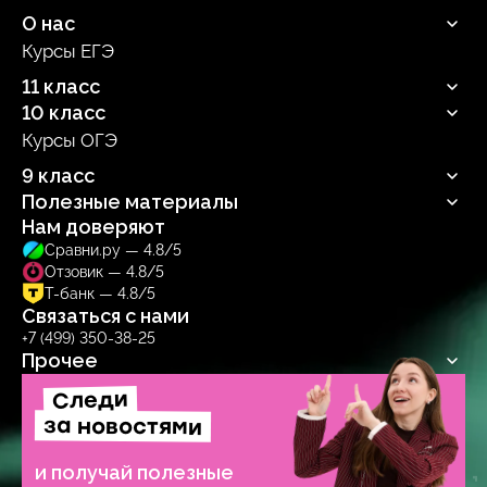
О нас
Курсы ЕГЭ
Продюсерский центр
11 класс
10 класс
Русский язык
Профильная математика
Курсы ОГЭ
Русский язык
Информатика
Профильная математика
9 класс
Обществознание
Информатика
Биология
Полезные материалы
Обществознание
Русский язык
Биология
Нам доверяют
Блог
Сравни.ру — 4.8/5
Учебник
Отзовик — 4.8/5
Тренажер
Т-банк — 4.8/5
Связаться с нами
+7 (499) 350-38-25
Прочее
Следи
Договор-оферта
Политика обработки персональных данных
за новостями
Образовательная лицензия № Л035‑1271‑78/1277314
и получай полезные