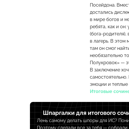
Посейдона. Вмест
достались дисле
в мире богов и м
ребята, как и он:
(бога-родителя),
в лагерь. В этом
там он смог найт
необязательно то
Полукровок» — эт
В заключение хоч
самостоятельно.
эмоции и теплые 
Итоговые сочин
Шпаргалки для итогового соч
Лень самому делать шпоры для ИС? Пон
Поэтому сделали все за тебя — собрали