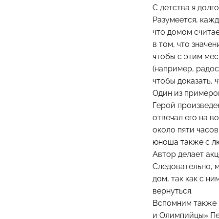
С детства я долг
Разумеется, кажд
что домом считае
в том, что значе
чтобы с этим ме
(например, радос
чтобы доказать, 
Один из примеро
Герой произведен
отвечал его на в
около пяти часов
юноша также с лю
Автор делает акц
Следовательно, 
дом, так как с н
вернуться.
Вспомним также 
и Олимпийцы» Пе