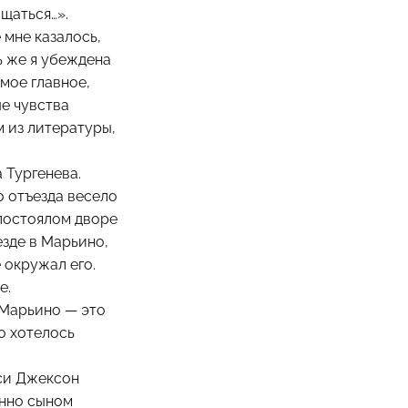
ащаться…».
 мне казалось,
ь же я убеждена
мое главное,
е чувства
м из литературы,
 Тургенева.
о отъезда весело
 постоялом дворе
езде в Марьино,
 окружал его.
е.
 Марьино — это
го хотелось
си Джексон
енно сыном