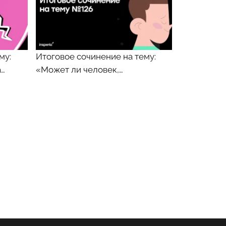
му:
Итоговое сочинение на тему:
а…
«Может ли человек,…