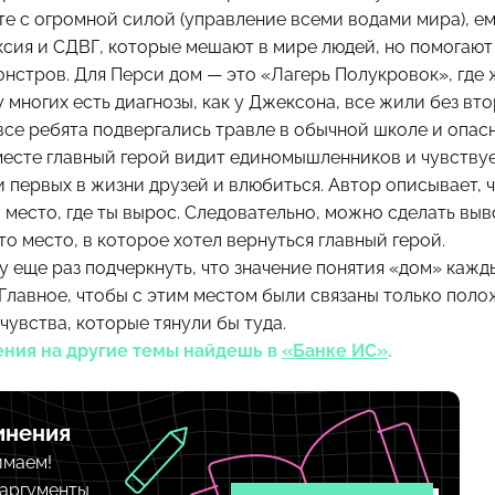
е с огромной силой (управление всеми водами мира), е
ксия и СДВГ, которые мешают в мире людей, но помогаю
онстров. Для Перси дом — это «Лагерь Полукровок», где
 у многих есть диагнозы, как у Джексона, все жили без вт
 все ребята подвергались травле в обычной школе и опас
 месте главный герой видит единомышленников и чувствуе
и первых в жизни друзей и влюбиться. Автор описывает, 
 место, где ты вырос. Следовательно, можно сделать выв
о место, в которое хотел вернуться главный герой.
у еще раз подчеркнуть, что значение понятия «дом» каж
 Главное, чтобы с этим местом были связаны только пол
чувства, которые тянули бы туда.
ения на другие темы найдешь в
«Банке ИС»
.
инения
имаем!
 аргументы