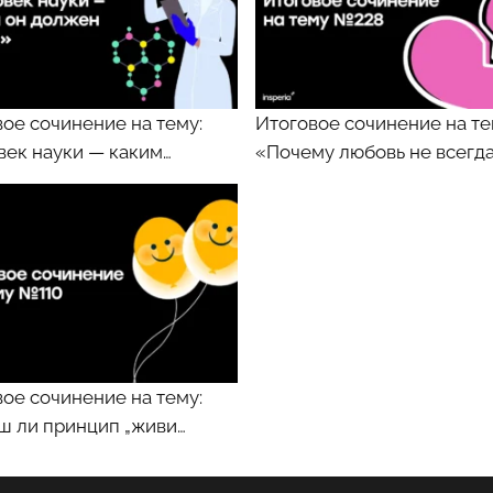
ое сочинение на тему:
Итоговое сочинение на те
век науки — каким…
«Почему любовь не всегд
ое сочинение на тему:
ш ли принцип „живи…