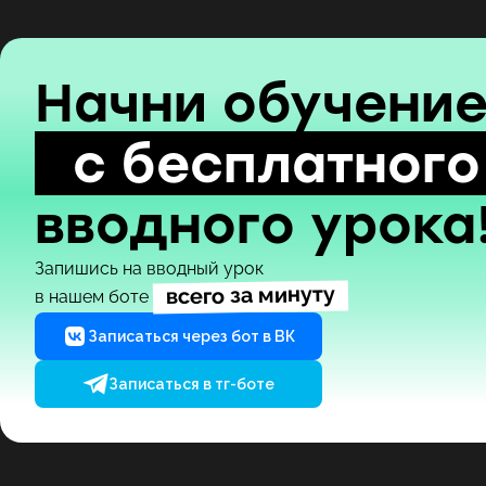
Начни обучени
с бесплатного
вводного урока
Запишись на вводный урок
всего за минуту
в нашем боте
Записаться через бот в ВК
Записаться в тг-боте