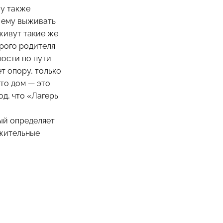
му также
т ему выживать
 живут такие же
орого родителя
ности по пути
т опору, только
что дом — это
од, что «Лагерь
дый определяет
ожительные