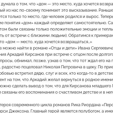
о думала о том, что «дом — это место, куда хочется возвр
ый из нас по-своему понимает это высказывание. Раньше
тся только то место, где человек родился и вырос. Тепер
ние понятия «дом» каждый определяет самостоятельно. Са
стом были связаны только положительные эмоции и теплы
ть от встречи с близкими людьми). Обратимся к примера
что «дом — место, куда хочется возвращаться…»
в можно найти в романе «Отцы и дети» Ивана Сергеевича
ия Аркадий Кирсанов при встрече с отцом после долгог
опросы, обнимал, позже, узнав о том, что тот ждал его на
, радостно поцеловал Николая Петровича в щеку. По при
бовью встретил дядю, слуг и всех, кто когда-то в детстве
ент на том, что Аркадий желал вернуться в родное имени
можно сделать вывод о том, что для Кирсанова младшего
им связаны его воспоминания о счастливом детстве и в не
героя современного цикла романов Рика Риордана «Пер
рси Джексона. Главный герой является полубогом, а им