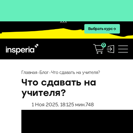
XXX
Выбрать курс
0
Перейти
к
Главная
–
Блог
–
Что сдавать на учителя?
содержимому
Что сдавать на
учителя?
1 Ноя 2025, 18:12
5 мин.
748