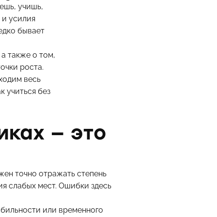
ешь, учишь,
 и усилия
редко бывает
а также о том,
точки роста.
ходим весь
к учиться без
иках — это
жен точно отражать степень
ия слабых мест. Ошибки здесь
табильности или временного