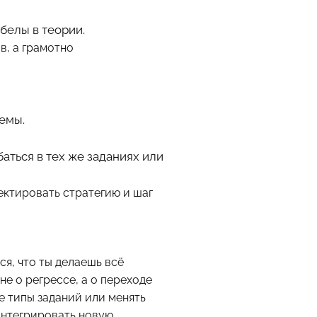
белы в теории.
в, а грамотно
емы.
аться в тех же заданиях или
ектировать стратегию и шаг
я, что ты делаешь всё
е о регрессе, а о переходе
е типы заданий или менять
 интегрировать новую