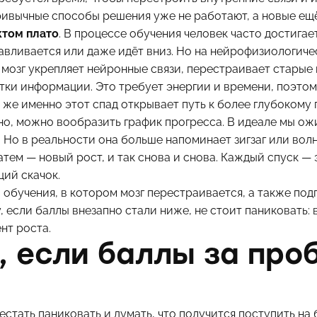
ивычные способы решения уже не работают, а новые ещё
том плато
. В процессе обучения человек часто достигае
навливается или даже идёт вниз. Но на нейрофизиологиче
мозг укрепляет нейронные связи, перестраивает старые
ки информации. Это требует энергии и времени, поэтому
е же именно этот спад открывает путь к более глубокому
но, можно вообразить график прогресса. В идеале мы о
Но в реальности она больше напоминает зигзаг или волн
тем — новый рост, и так снова и снова. Каждый спуск — 
ий скачок.
 обучения, в котором мозг перестраивается, а также по
, если баллы внезапно стали ниже, не стоит паниковать:
нт роста.
, если баллы за про
естать паниковать и думать, что получится поступить на