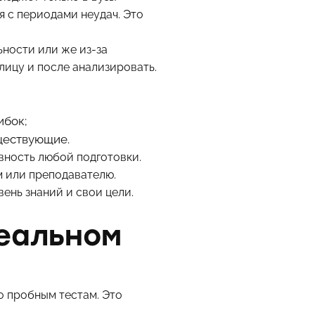
я с периодами неудач. Это
ьности или же из-за
лицу и после анализировать.
ибок;
уществующие.
вность любой подготовки.
м или преподавателю.
вень знаний и свои цели.
реальном
о пробным тестам. Это