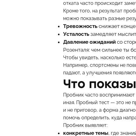
отката часто происходит заме
Кроме того, на результат про
можно показывать разные резу
Тревожность
снижает конце
Усталость
замедляет мыслит
Давление ожиданий
со стор
Розенталя: чем сильнее ты б
Чтобы увидеть, насколько ест
Например, спортсмены не повы
падают, а улучшения появляют
Что показы
Пробник часто воспринимают к
иная. Пробный тест — это не п
и не приговор, а форма диагно
помочь определить, куда напра
Пробник выявляет:
конкретные темы
, где знан