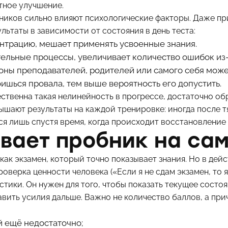
тное улучшение.
бников сильно влияют психологические факторы. Даже п
льтаты в зависимости от состояния в день теста:
нтрацию, мешает применять усвоенные знания.
ельные процессы, увеличивает количество ошибок из-
оны преподавателей, родителей или самого себя може
оишься провала, тем выше вероятность его допустить.
ественна такая нелинейность в прогрессе, достаточно об
шают результаты на каждой тренировке: иногда после т
ся лишь спустя время, когда происходит восстановление 
вает пробник на са
ак экзамен, который точно показывает знания. Но в дей
роверка ценности человека («Если я не сдам экзамен, то я
стики. Он нужен для того, чтобы показать текущее состоя
вить усилия дальше. Важно не количество баллов, а прич
ий ещё недостаточно;