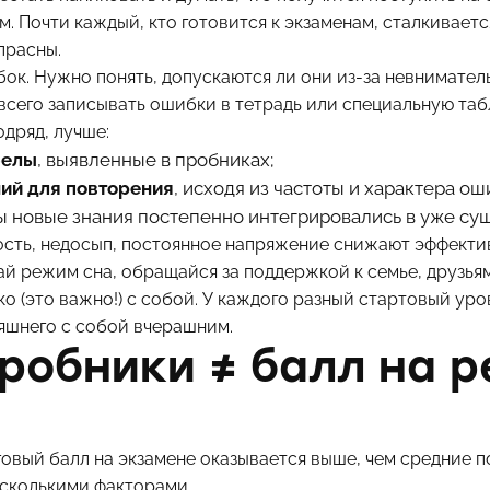
. Почти каждый, кто готовится к экзаменам, сталкиваетс
прасны.
к. Нужно понять, допускаются ли они из-за невнимател
всего записывать ошибки в тетрадь или специальную таб
одряд, лучше:
белы
, выявленные в пробниках;
ний для повторения
, исходя из частоты и характера ош
бы новые знания постепенно интегрировались в уже с
ость, недосып, постоянное напряжение снижают эффекти
й режим сна, обращайся за поддержкой к семье, друзья
о (это важно!) с собой. У каждого разный стартовый уро
яшнего с собой вчерашним.
робники ≠ балл на 
говый балл на экзамене оказывается выше, чем средние п
есколькими факторами.