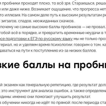
и пробники проходят плохо, то всё зря. Стараешься, реша
е или даже ниже. Возникает ощущение, что прогресса нет
то иллюзия. На самом деле путь к высоким результатам 
 зигзагов, спадов, неожиданных скачков.
, почему не самые высокие баллы пробников — не провал, 
с тобой всё в порядке, и превратить временные неудачи в 
се подготовки к ЕГЭ по русскому языку
мы не только про
риал, но и уделяем время психологии: говорим о том, ка
даваться на пути к поступлению из-за низких баллов.
кие баллы на пробн
экзамен как генеральную репетицию, где результат дол
 это инструмент для анализа ошибок, а также определен
одимы: именно они помогают улучшить результат.
в обучении никогда не идёт по прямой: после периода с