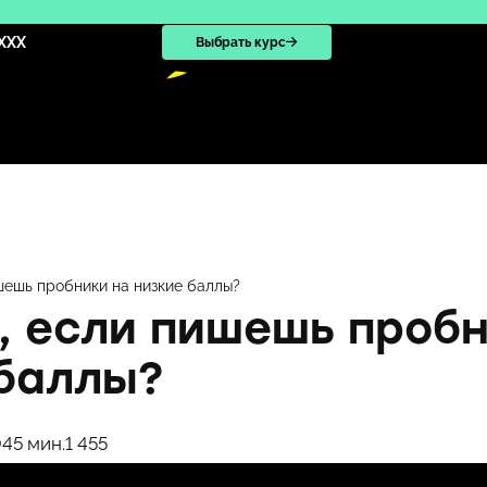
XXX
Выбрать курс
шешь пробники на низкие баллы?
, если пишешь проб
 баллы?
04
5 мин.
1 455