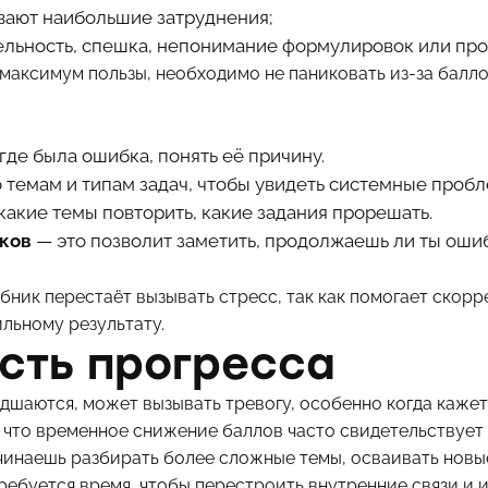
вают наибольшие затруднения;
ельность, спешка, непонимание формулировок или про
максимум пользы, необходимо не паниковать из-за балло
 где была ошибка, понять её причину.
 темам и типам задач, чтобы увидеть системные пробл
 какие темы повторить, какие задания прорешать.
иков
— это позволит заметить, продолжаешь ли ты ошиб
бник перестаёт вызывать стресс, так как помогает скорр
ильному результату.
сть прогресса
дшаются, может вызывать тревогу, особенно когда кажетс
, что временное снижение баллов часто свидетельствует н
ачинаешь разбирать более сложные темы, осваивать новы
требуется время, чтобы перестроить внутренние связи и