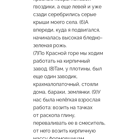
гвоздики, а еще левей и уже
сзади серебрились серые
крыши моего села. (6)А
впереди, куда я подвигался,
начиналась высокая бледно-
зеленая рожь.
(7)По Красной горе мы ходим
работать на кирпичный
завод. (8)Там, у плотины, был
еще один заводик,
крахмалопаточный, стояли
дома, бараки, землянки. (9)У
нас была нелёгкая взрослая
работа: возить на тачках
от раскопа глину,
переваливать ее в смеситель,
от него возить кирпичную
массу формовщицам,