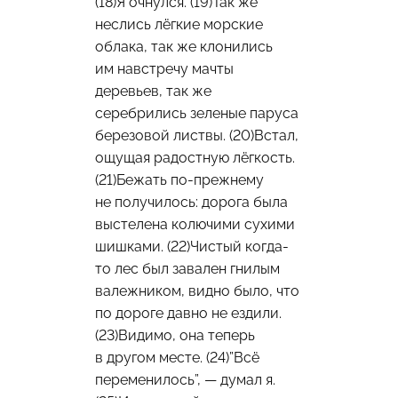
(18)Я очнулся. (19)Так же
неслись лёгкие морские
облака, так же клонились
им навстречу мачты
деревьев, так же
серебрились зеленые паруса
березовой листвы. (20)Встал,
ощущая радостную лёгкость.
(21)Бежать по-прежнему
не получилось: дорога была
выстелена колючими сухими
шишками. (22)Чистый когда-
то лес был завален гнилым
валежником, видно было, что
по дороге давно не ездили.
(23)Видимо, она теперь
в другом месте. (24)”Всё
переменилось”, — думал я.