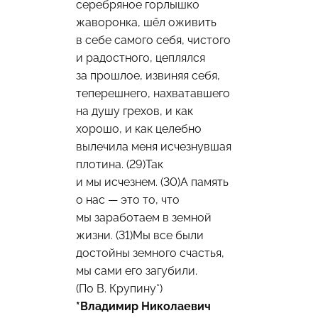
серебряное горлышко
жаворонка, шёл оживить
в себе самого себя, чистого
и радостного, цеплялся
за прошлое, извиняя себя,
теперешнего, нахватавшего
на душу грехов, и как
хорошо, и как целебно
вылечила меня исчезнувшая
плотина. (29)Так
и мы исчезнем. (30)А память
о нас — это то, что
мы заработаем в земной
жизни. (31)Мы все были
достойны земного счастья,
мы сами его загубили.
(По В. Крупину*)
*Владимир Николаевич