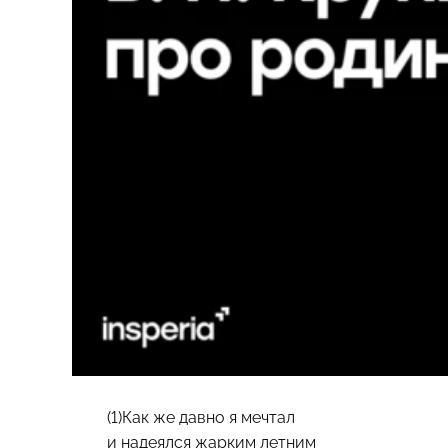
(1)Как же давно я мечтал
и надеялся жарким летним