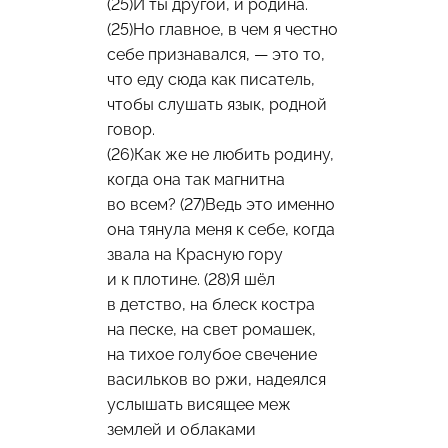
(25)И ты другой, и родина.
(25)Но главное, в чем я честно
себе признавался, — это то,
что еду сюда как писатель,
чтобы слушать язык, родной
говор.
(26)Как же не любить родину,
когда она так магнитна
во всем? (27)Ведь это именно
она тянула меня к себе, когда
звала на Красную гору
и к плотине. (28)Я шёл
в детство, на блеск костра
на песке, на свет ромашек,
на тихое голубое свечение
васильков во ржи, надеялся
услышать висящее меж
землей и облаками