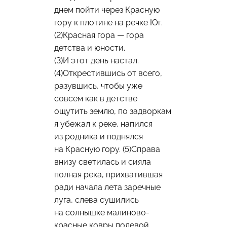
днем пойти через Красную
гору к плотине на речке Юг.
(2)Красная гора — гора
детства и юности.
(3)И этот день настал.
(4)Открестившись от всего,
разувшись, чтобы уже
совсем как в детстве
ощутить землю, по задворкам
я убежал к реке, напился
из родника и поднялся
на Красную гору. (5)Справа
внизу светилась и сияла
полная река, прихватившая
ради начала лета заречные
луга, слева сушились
на солнышке малиново-
красные ковры полевой