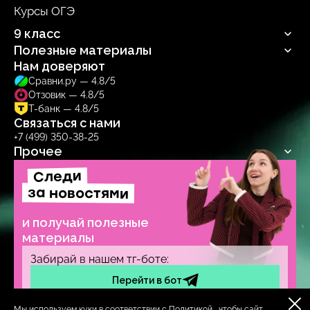
Профильная математика
Курсы ОГЭ
Русский язык
Информатика
Профильная математика
9 класс
Обществознание
Информатика
Биология
Полезные материалы
Обществознание
Русский язык
Биология
Нам доверяют
Блог
Сравни.ру — 4.8/5
Учебник
Отзовик — 4.8/5
Тренажер
Т-банк — 4.8/5
Связаться с нами
+7 (499) 350-38-25
Прочее
Следи
Договор-оферта
Политика обработки персональных данных
за новостями
Образовательная лицензия № Л035‑1271‑78/1277314
и получай полезные
материалы
Забирай в нашем тг-боте:
Перейти в бот
Мы используем куки в соответствии с
Политикой
, чтобы сайт