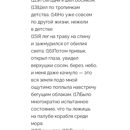
(12)И сегодня я шел босиком.
(13)Шел по тропинкам
детства. (14)Но уже совсем
по другой жизни, нежели
в детстве
(15)Я лег на траву на спину
и зажмурился от обилия
света. (16)Потом привык,
открыл глаза, увидел
верхушки сосен, берез, небо,
и меня даже качнуло — это
вся земля подо мной
ощутимо поплыла навстречу
бегущим облакам. (17)Было
многократно испытанное
состояние, что ты лежишь
на палубе корабля среди
моря.