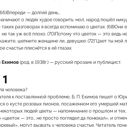
 (66)Впереди — долгий день…
 начинают о людях худое говорить: мол, народ пошёл ник
 таких разговорах я всегда вспоминаю о цветах. (68)Они 
, не так уж всё плохо. (70)Потому что цветок — это ведь 
Скажите, шепните женщине ли, девушке: (72)”Цвет ты мой 
ое счастье плеснётся в её глазах.
ч Екимов
(род. в 1938г.) — русский прозаик и публицист.
 1
ля человека?
теля к поставленной проблеме, Б. П. Екимов пишет о Юр
ся о кусте розовых пионов, посаженном его умершей мат
 некоторых людей цветы — напоминание о прошлом и тех, 
 «цветок — это… не просто поглядел да понюхал», и отмеч
оревый», могут вызвать у человека счастье. Читатель пон