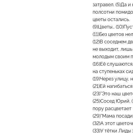
затравел. (5)Да и
полсотни помидор
цветы остались.
(9)Цветы… (10)Пу
(11)Без цветов нел
(12)В соседнем д
не выходит, лишь
молодым своим по
(16)Её слушаются,
на ступеньках си
(19)Через улицу,
(21)Ей нагибаться
(23)”Это наш цвет
(25)Сосед Юрий. 
пору расцветает 
(29)”Мама посади
(32)А этот цвето
(33)У тётки Лиды 