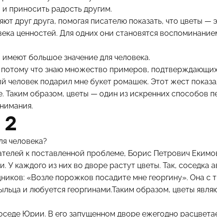
 и приносить радость другим.
т друг друга, помогая писателю показать, что цветы — 
ека ценностей. Для одних они становятся воспоминанием 
ты имеют большое значение для человека.
, потому что знаю множество примеров, подтверждающих е
й человек подарил мне букет ромашек. Этот жест показа
е. Таким образом, цветы — один из искренних способов п
внимания.
 2
ля человека?
ателей к поставленной проблеме, Борис Петрович Екимов
. У каждого из них во дворе растут цветы. Так, соседка 
иков: «Возле порожков посадите мне георгину». Она с т
рыльца и любуется георгинами.Таким образом, цветы явл
оседе Юрии. В его запущенном дворе ежегодно расцветае