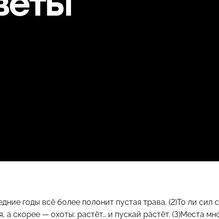
едние годы всё более полонит пустая трава. (2)То ли сил
, а скорее — охоты: растёт… и пускай растёт. (З)Места мно