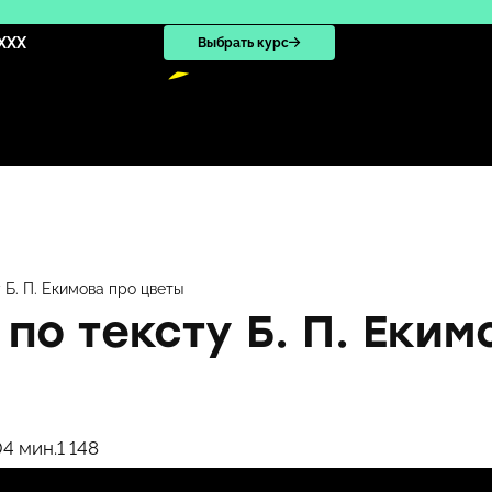
XXX
Выбрать курс
 Б. П. Екимова про цветы
по тексту Б. П. Еким
0
4 мин.
1 148