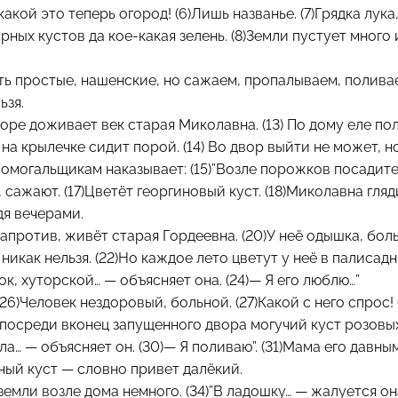
 какой это теперь огород! (6)Лишь названье. (7)Грядка лука
ных кустов да кое-какая зелень. (8)3емли пустует много 
сть простые, нашенские, но сажаем, пропалываем, полива
ьзя.
воре доживает век старая Миколавна. (13) По дому еле пол
 на крылечке сидит порой. (14) Во двор выйти не может, н
могальщикам наказывает: (15)”Возле порожков посадите
 сажают. (17)Цветёт георгиновый куст. (18)Миколавна гляд
дя вечерами.
 напротив, живёт старая Гордеевна. (20)У неё одышка, бол
 никак нельзя. (22)Но каждое лето цветут у неё в палисад
ок, хуторской… — объясняет она. (24)— Я его люблю…”
(26)Человек нездоровый, больной. (27)Какой с него спрос!
посреди вконец запущенного двора могучий куст розовы
ла… — объясняет он. (30)— Я поливаю”. (31)Мама его давны
чный куст — словно привет далёкий.
земли возле дома немного. (34)”В ладошку… — жалуется она