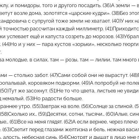
клу, и помидоры, того и другого посадить. (36)А земли — 
етут возле дома, золотятся «царские кудри». (38)Без этог
сандровича с супругой тоже земли не хватает. (40)У них 
 точностью рассчитан каждый миллиметр. (41)Приходитс
ки успевает ещё и капуста созреть до морозов. (43)Убрал
 (44)Но и у них — пара кустов «зорьки», несколько геор
.
ева молодые, в силах, там — розы, там — лилии, там много 
ами — столько забот. (47)Сами собой они не вырастут. (48
пропалывай, коровяком подкорми. (49)А попробуй не поле
50)Тут же засохнут. (51)Не то что цвета, листьев не увиди
 немалый. (53)Но радости больше.
раннее утро. (55)3автрак на воле. (56)Солнце за спиной. (
(58)Сколько их… (59)Десятки, сотни, тысячи… (60)Алые, си
… (61)Все на меня глядят. (62)А если вернее, через плечо
 (бЗ)Светит перед глазами желтизна и бель, нежная васи
ь, алость, небесная синь. (64)Смотрят и дышат в лицо мн