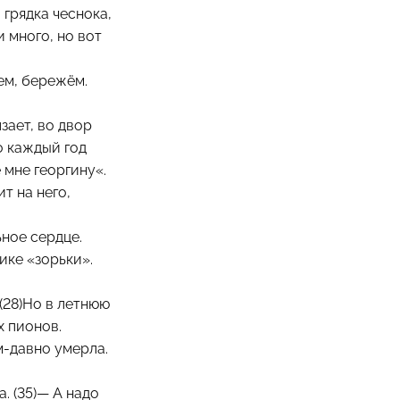
, грядка чеснока,
и много, но вот
ем, бережём.
зает, во двор
о каждый год
 мне георгину«.
ит на него,
ьное сердце.
нике «зорьки».
 (28)Но в летнюю
х пионов.
м-давно умерла.
. (35)— А надо