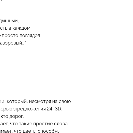
удышный,
есть в каждом
не просто поглядел
лазоревый…” —
ии, который, несмотря на свою
ерью (предложения 24–31).
кто дорог.
ает, что такие простые слова
имает, что цветы способны