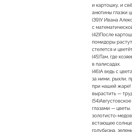
и картошку, и свё
анютины глазки цв
(39)У Ивана Алек
с математической
(42)После картош
помидоры растут.
стелется и цветёт
(45)Там, где хозя
в палисадах.
(46)А ведь с цвет
за ними, рыхли, 
при нашей жаре! (
вырастить — труд
(54)Августовское 
глазами — цветы. 
золотисто-медовые
встающее солнце.
голубизна, зелен