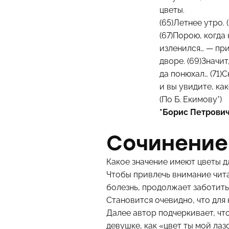
цветы.
(65)Летнее утро.
(67)Порою, когда
изленился… — при
дворе. (69)3начит
да понюхал… (71)
и вы увидите, как
(По Б. Екимову*)
*Борис Петрови
Сочинение
Какое значение имеют цветы д
Чтобы привлечь внимание чита
болезнь, продолжает заботить
Становится очевидно, что для
Далее автор подчеркивает, что
девушке, как «цвет ты мой лаз