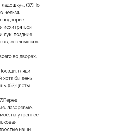
в ладошку«. (37)Но
о нельзя.
на подворье
я исхитряться.
и лук, поздние
гинов, «солнышко»
всего во дворах,
)Посади, гляди
й хотя бы день
шь. (52)Цветы
57)Перед
ние, лазоревые,
 моё, на утреннее
льковая
е простые наши