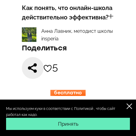
Как понять, что онлайн-школа
действительно эффективна?
Анна Лавник, методист школы
insperia
Поделиться
5
бесплатно
15.08-19.08
ИНСПЕРИЯ
Мы используем куки в соответствии с
Политикой
, чтобы сайт
работал как надо.
Принять
КЭМП