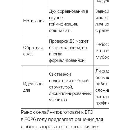
под ученика.
Дух соревнования в
Зависит
группе,
исключительно о
Мотивация
геймификация,
личных отношени
общий чат.
с репетитором.
Проверка ДЗ может
Непосредственна
Обратная
быть эталонной, но
мгновенная,
связь
иногда
глубокая.
формализованной.
Ликвидации
Системной
больших пробело
подготовки с чёткой
Идеально
работы со
структурой,
для
сложными темам
дисциплинированных
нестандартного
учеников.
графика.
Рынок онлайн-подготовки к ЕГЭ
в 2026 году предлагает решения для
любого запроса: от технологичных