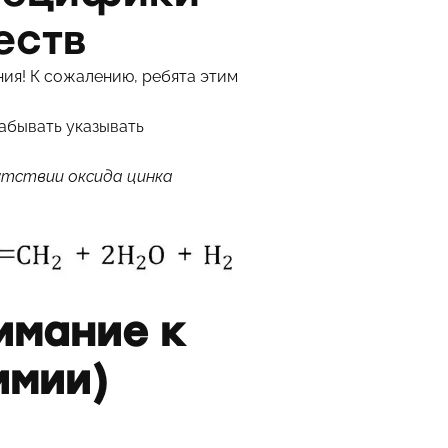
еств
ия! К сожалению, ребята этим
абывать указывать
сутствии оксида цинка
имание к
имии)