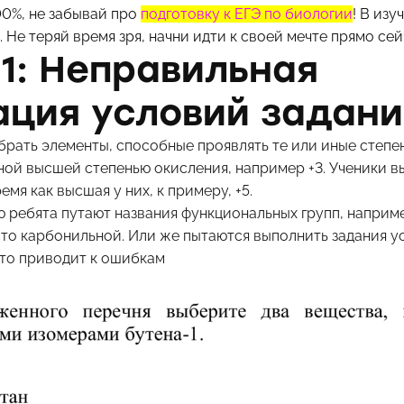
00%, не забывай про
подготовку к ЕГЭ по биологии
! В из
 Не теряй время зря, начни идти к своей мечте прямо сей
1: Неправильная
ация условий задани
рать элементы, способные проявлять те или иные степен
ной высшей степенью окисления, например +3. Ученики 
емя как высшая у них, к примеру, +5.
ую ребята путают названия функциональных групп, напри
то карбонильной. Или же пытаются выполнить задания у
сто приводит к ошибкам