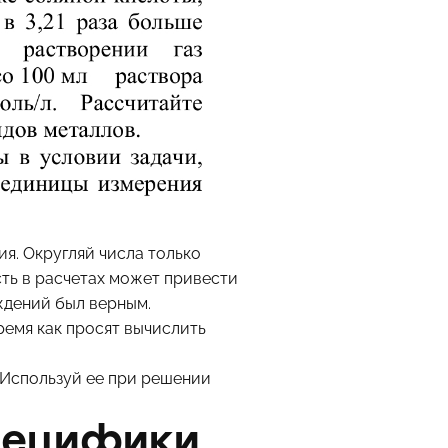
я. Округляй числа только
сть в расчетах может привести
ждений был верным.
ремя как просят вычислить
). Используй ее при решении
пецифики