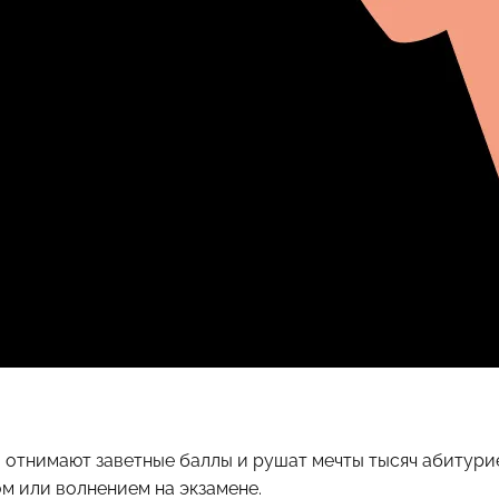
отнимают заветные баллы и рушат мечты тысяч абитурие
м или волнением на экзамене.