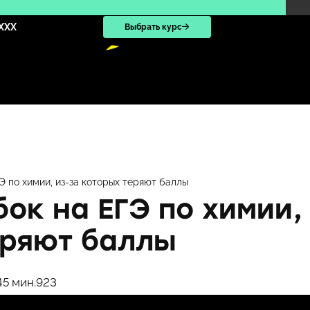
XXX
Выбрать курс
Э по химии, из-за которых теряют баллы
бок на ЕГЭ по химии,
еряют баллы
4
5 мин.
923