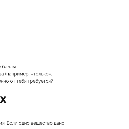
 баллы.
а (например, «только»,
нно от тебя требуется?
х
ния. Если одно вещество дано