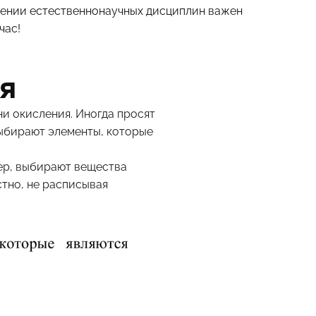
учении естественнонаучных дисциплин важен
час!
я
и окисления. Иногда просят
выбирают элементы, которые
мер, выбирают вещества
стно, не расписывая