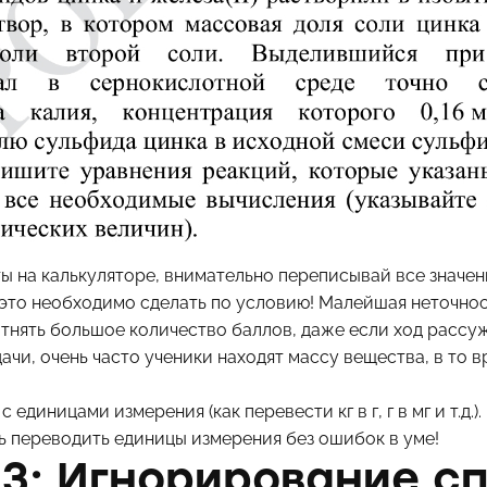
ы на калькуляторе, внимательно переписывай все значени
е это необходимо сделать по условию! Малейшая неточно
 отнять большое количество баллов, даже если ход рассу
ачи, очень часто ученики находят массу вещества, в то в
 единицами измерения (как перевести кг в г, г в мг и т.д.
ь переводить единицы измерения без ошибок в уме!
3: Игнорирование с