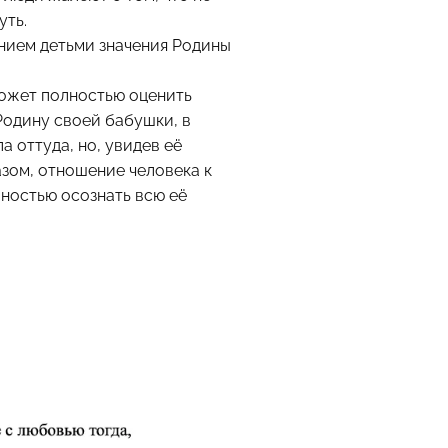
уть.
нием детьми значения Родины
 может полностью оценить
 Родину своей бабушки, в
а оттуда, но, увидев её
азом, отношение человека к
лностью осознать всю её