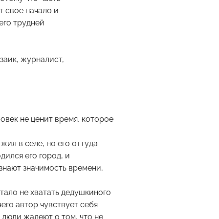
т свое начало и
его трудней
заик, журналист,
ловек не ценит время, которое
жил в селе, но его оттуда
одился его город, и
ознают значимость времени,
 стало не хватать дедушкиного
 чего автор чувствует себя
 люди жалеют о том, что не