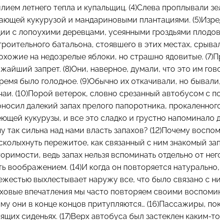
ием летнего тепла и купальщиц. (4)Слева проплывали зе
ающей кукурузой и мандариновыми плантациями. (5)Изре
ии с лопоухими деревцами, усеянными гроздьями плодов.
роительного батальона, стоявшего в этих местах, срыва
охожие на недозрелые яблоки, но страшно ядовитые. (7)
жайший запрет. (8)Они, наверное, думали, что это им гово
время было голодное. (9)Обычно их откачивали, но бывали,
аи. (10)Порой ветерок, словно срезанный автобусом с по
носил далекий запах прелого папоротника, прокаленного
ющей кукурузы, и все это сладко и грустно напоминало 
му так сильна над нами власть запахов? (12)Почему восп
сколыхнуть пережитое, как связанный с ним знакомый зап
торимости, ведь запах нельзя вспоминать отдельно от него
ть воображением. (14)И когда он повторяется натурально,
жестью выхлестывает наружу все, что было связано с ним
уховые впечатления мы часто повторяем своими воспомин
му они в конце концов притупляются… (16)Пассажиры, по
ящих сиденьях. (17)Верх автобуса был застеклен каким-то