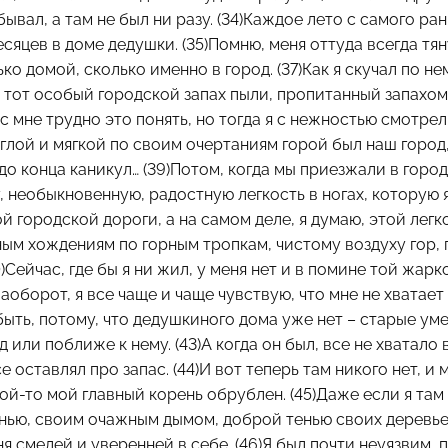
ывал, а там не был ни разу. (34)Каждое лето с самого ран
сяцев в доме дедушки. (35)Помню, меня оттуда всегда тян
ко домой, сколько именно в город. (37)Как я скучал по не
 тот особый городской запах пыли, пропитанный запахом
ас мне трудно это понять, но тогда я с нежностью смотрел
руглой и мягкой по своим очертаниям горой был наш город
до конца каникул… (39)Потом, когда мы приезжали в горо
, необыкновенную, радостную легкость в ногах, которую
й городской дороги, а на самом деле, я думаю, этой легк
ым хождениям по горным тропкам, чистому воздуху гор, 
0)Сейчас, где бы я ни жил, у меня нет и в помине той жар
)Наоборот, я все чаще и чаще чувствую, что мне не хватае
быть, потому, что дедушкиного дома уже нет – старые ум
д или поближе к нему. (43)А когда он был, все не хватало
се оставлял про запас. (44)И вот теперь там никого нет, и 
кой-то мой главный корень обрублен. (45)Даже если я там
нью, своим очажным дымом, доброй тенью своих деревье
ня смелей и уверенней в себе. (46)Я был почти неуязвим, 