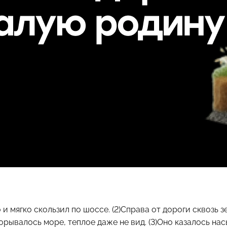
 и мягко скользил по шоссе. (2)Справа от дороги сквозь з
рывалось море, теплое даже не вид. (3)Оно казалось на