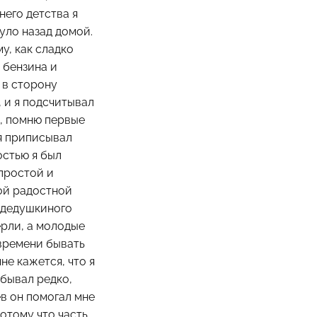
него детства я
уло назад домой.
му, как сладко
 бензина и
 в сторону
, и я подсчитывал
д, помню первые
 я приписывал
остью я был
простой и
кой радостной
т дедушкиного
ерли, а молодые
 времени бывать
мне кажется, что я
 бывал редко,
в он помогал мне
потому что часть