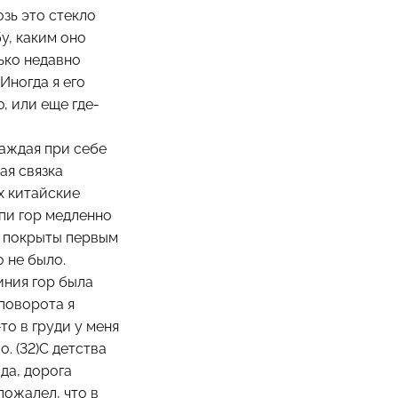
озь это стекло
у, каким оно
лько недавно
Иногда я его
, или еще где-
Каждая при себе
ая связка
х китайские
пи гор медленно
и покрыты первым
о не было.
иния гор была
 поворота я
то в груди у меня
. (32)С детства
да, дорога
 пожалел, что в