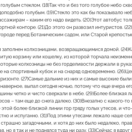
олубым стеклом. (18)Так что и без того голубое небо скв
оподобно голубым. (19)Стекло это как бы показывало неб
ассажирам – каким его надо видеть. (20)Этот автобус то
ртной конторе. (21)До этого он развозил интуристов. (22)
 городе перед Ботаническим садом, или Старой крепостью
л заполнен колхозницами, возвращающимися домой. (24)
итую корзину или кошелку, из которой торчала неизменн
которые колхозницы не без горделивости держали в рука
 на спортивный кубок и на снаряд одновременно. (26)Це
ризонте. (27)Самые дальние из них и самые высокие был
 наверное, выпал сегодня ночью, потому что еще вчера ег
ршины четко и чисто сверкали в небе. (29)Более близкая л
есов – там еще до снега далеко. (30)Внезапно с какого-то
 этой более близкой линии гор гряду голых утесов, и что-
тно и испуганно. (31)Под этими утесами лежало наше село
 страшно загадочными, и хотя до них было недалеко, прав
 но я так и не поднялся туда ни разу. (33)Сейчас я вдруг