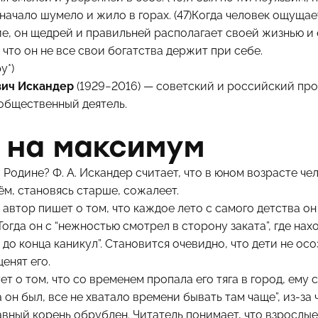
начало шумело и жило в горах. (47)Когда человек ощущае
е, он щедрей и правильней располагает своей жизнью и 
 что он не все свои богатства держит при себе.
у*)
вич Искандер
(1929−2016) — советский и российский про
 общественный деятель.
 на максимум
 Родине? Ф. А. Искандер считает, что в юном возрасте че
ём, становясь старше, сожалеет.
автор пишет о том, что каждое лето с самого детства он 
Тогда он с “нежностью смотрел в сторону заката”, где нах
до конца каникул”. Становится очевидно, что дети не ос
енят его.
ет о том, что со временем пропала его тяга в город, ему
а он был, все не хватало времени бывать там чаще”, из-за
авный корень обрублен. Читатель понимает, что взрослые