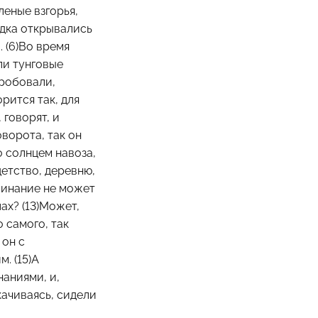
леные взгорья,
дка открывались
 (6)Во время
ли тунговые
Пробовали,
рится так, для
 говорят, и
ворота, так он
 солнцем навоза,
детство, деревню,
оминание не может
ах? (13)Может,
 самого, так
 он с
. (15)А
аниями, и,
качиваясь, сидели