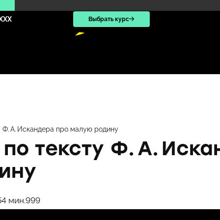
XXX
Выбрать курс
 Ф. А. Искандера про малую родину
по тексту Ф. А. Иск
ину
5
4 мин.
999