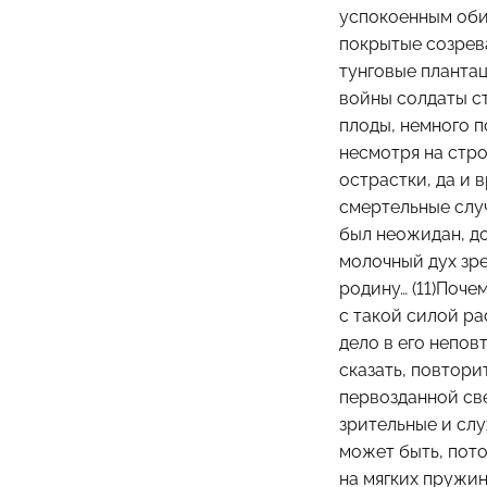
успокоенным обил
покрытые созрев
тунговые плантац
войны солдаты ст
плоды, немного п
несмотря на стро
острастки, да и 
смертельные случ
был неожидан, до
молочный дух зре
родину… (11)Поче
с такой силой ра
дело в его непов
сказать, повтори
первозданной све
зрительные и сл
может быть, пото
на мягких пружин