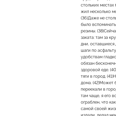
стольких местах б
жил несколько ме
(36)Даже не столь
было вспоминать
резины. (38)Сейч
заката: там за к
дни, оставшиеся 
шаги по асфальту
удобствам гладко
обязан бесконечн
здоровой еде. (4
тяги в город. (41
дома. (42)Может 
переехали в горо
там чаще, я его в
ограблен, что ка
самой своей жиз
издали, делал ме