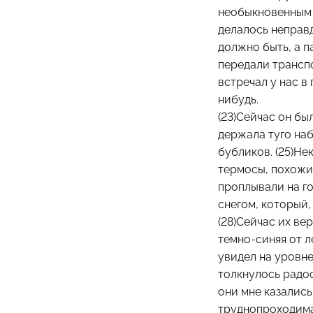
необыкновенным г
делалось неправд
должно быть, а п
передали транспо
встречал у нас в
нибудь.
(23)Сейчас он бы
держала туго наб
бубликов. (25)Не
термосы, похожие
проплывали на го
снегом, который,
(28)Сейчас их ве
темно-синяя от л
увидел на уровне
толкнулось радос
они мне казались
труднопроходимая,