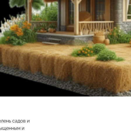
елень садов и
сыщенным и