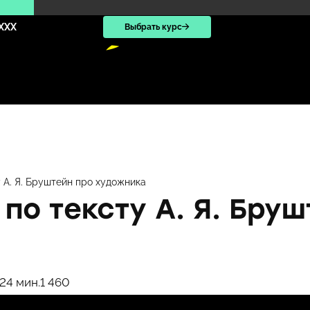
XXX
Выбрать курс
 А. Я. Бруштейн про художника
по тексту А. Я. Бруш
02
4 мин.
1 460