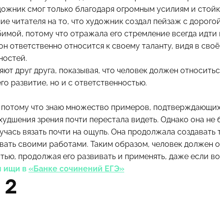
дожник смог только благодаря огромным усилиям и стойк
е читателя на то, что художник создал пейзаж с дорогой
бимой, потому что отражала его стремление всегда идти 
 он ответственно относится к своему таланту, видя в сво
ностей.
т друг друга, показывая, что человек должен относиться
го развитие, но и с ответственностью.
, потому что знаю множество примеров, подтверждающих 
ухудшения зрения почти перестала видеть. Однако она не
учась вязать почти на ощупь. Она продолжала создавать 
овать своими работами. Таким образом, человек должен о
ью, продолжая его развивать и применять, даже если во
м ищи в
«Банке сочинений ЕГЭ»
 2