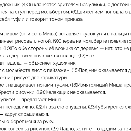
художник. (4)Он кланяется зрителям без улыбки, с достоин
тся на стул перед мольбертом. (6)Движением ног одна о 
себя туфли и говорит тоном приказа:
ым лицом (он и есть Миша) вставляет кусок угля в пальцы 
чинает рисовать ногой. (9)Сперва на мольберте появляетс
. (10)По обе стороны её возникают деревья — нет, это не
 из-за деревьев появляется солнце. (12)Всё.
дит вдаль… — объясняет художник.
 с мольберта лист с пейзажем. (15)Под ним оказывается д
дожник рисует две карикатуры.
аёт, нашаривает ногами туфли. (18)Измятолицый Миша пр
ести рисунки. (19)Желающих не оказывается.
купите! — предлагает Миша.
ит неподвижно. (22)Глаза его опущены. (23)Губы крепко сж
 — вдруг спрашиваю я.
ьно берёт меня за руку.
ок копеек за рисунок. (27) Ладно, хотите —отдадим за три