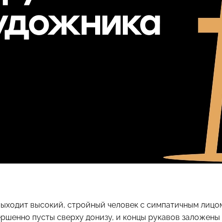
выходит высокий, стройный человек с симпатичным лицом
ршенно пусты сверху донизу, и концы рукавов заложены 