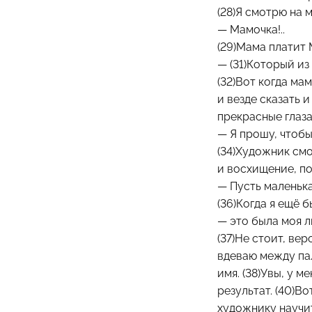
(28)Я смотрю на
— Мамочка!..
(29)Мама платит 
— (31)Который и
(32)Вот когда ма
и везде сказать 
прекрасные глаза
— Я прошу, чтобы
(34)Художник смо
и восхищение, по
— Пусть маленьк
(36)Когда я ещё
— это была моя л
(37)Не стоит, вер
вдеваю между пал
имя. (38)Увы, у 
результат. (40)В
художнику научит