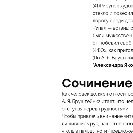
(41)Рисунок худо
стекло и повесили
дорогу среди дер
«Упал — встань; 
были мужественн
он победил своё 
(44)Ох, как приго
(По А. Я. Бруштейн
*Александра Як
Сочинение
Как человек должен относитьс
А. Я. Бруштейн считает, что ч
отступая перед трудностями.
Чтобы привлечь внимание чита
лишившись рук, нашел способ
уголь в пальцы ноги (предложе