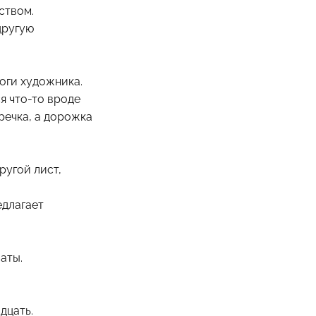
ством.
другую
ноги художника.
я что-то вроде
 речка, а дорожка
ругой лист,
едлагает
аты.
дцать.