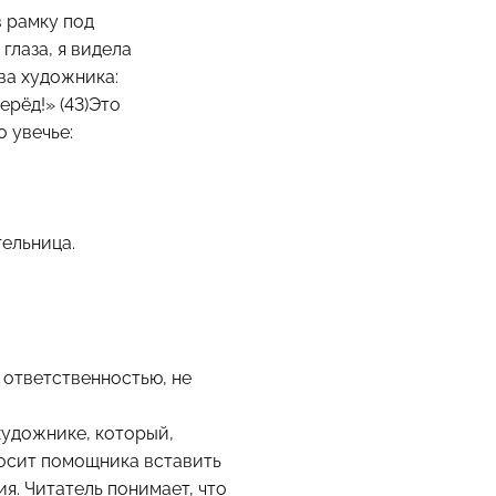
в рамку под
глаза, я видела
ва художника:
ерёд!» (43)Это
 увечье:
тельница.
и ответственностью, не
художнике, который,
росит помощника вставить
ия. Читатель понимает, что