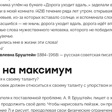
жника углём на бумаге «Дорога уходит вдаль…» заделали 
 в моей комнате. (42)В течение ряда лет утром, открывая 
евьев, из-за которых вставало солнце, и вспоминала сло
расшибся — не хнычь; дорога уходит вдаль, дорога идёт вп
ые слова мужественного человека, которого не победило
увечье.
дились мне в жизни эти слова!
)*
овлевна Бруштейн
(1884–1968) — русская советская писа
 на максимум
я к своему таланту?
еловек должен относиться к своему таланту с упорством 
теля к поставленной проблеме, А. Я. Бруштейн, пишет о 
 продолжить своё дело. Чтобы нарисовать пейзаж, он п
ние 7) и рисует, преодолевая свои физические ограничен