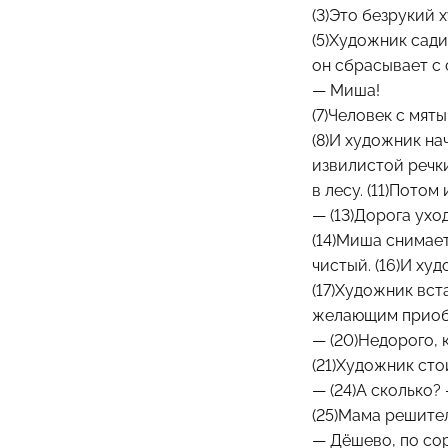
(3)Это безрукий 
(5)Художник сади
он сбрасывает с 
— Миша!
(7)Человек с мят
(8)И художник на
извилистой речки
в лесу. (11)Потом
— (13)Дорога ухо
(14)Миша снимает
чистый. (16)И ху
(17)Художник вст
желающим приобр
— (20)Недорого, 
(21)Художник сто
— (24)А сколько?
(25)Мама решител
— Дёшево, по сор