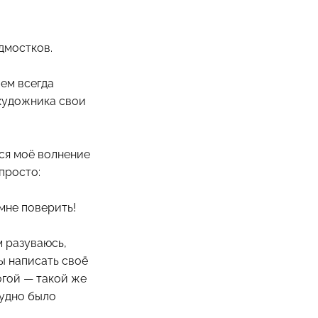
дмостков.
ем всегда
 художника свои
тся моё волнение
 просто:
мне поверить!
м разуваюсь,
ы написать своё
ногой — такой же
рудно было