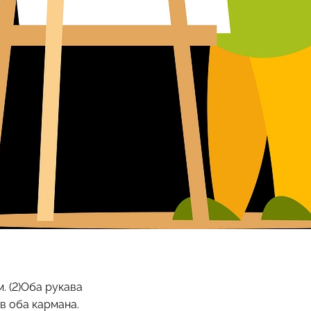
. (2)Оба рукава
в оба кармана.