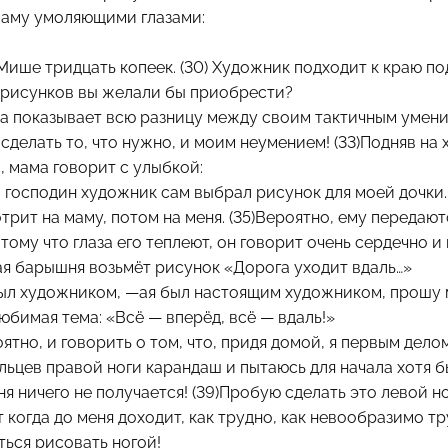
 маму умоляющими глазами:
Мише тридцать копеек. (30) Художник подходит к краю по
з рисунков вы желали бы приобрести?
ма показывает всю разницу между своим тактичным умени
и сделать то, что нужно, и моим неумением! (33)Подняв на
, мама говорит с улыбкой:
 господин художник сам выбрал рисунок для моей дочки.
трит на маму, потом на меня. (35)Вероятно, ему передаю
тому что глаза его теплеют, он говорит очень сердечно и
ая барышня возьмёт рисунок «Дорога уходит вдаль…»
 был художником, —ая был настоящим художником, прошу 
юбимая тема: «Всё — вперёд, всё — вдаль!»
оятно, и говорить о том, что, придя домой, я первым дело
ьцев правой ноги карандаш и пытаюсь для начала хотя б
меня ничего не получается! (39)Пробую сделать это левой 
от когда до меня доходит, как трудно, как невообразимо т
ься рисовать ногой!