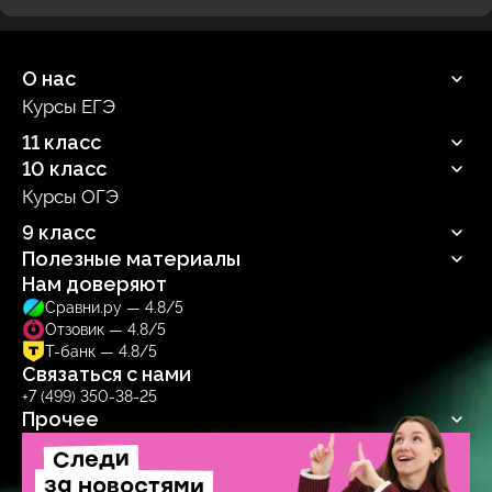
О нас
Курсы ЕГЭ
Продюсерский центр
11 класс
10 класс
Русский язык
Профильная математика
Курсы ОГЭ
Русский язык
Информатика
Профильная математика
9 класс
Обществознание
Информатика
Биология
Полезные материалы
Обществознание
Русский язык
Биология
Нам доверяют
Блог
Сравни.ру — 4.8/5
Учебник
Отзовик — 4.8/5
Тренажер
Т-банк — 4.8/5
Связаться с нами
+7 (499) 350-38-25
Прочее
Следи
Договор-оферта
Политика обработки персональных данных
за новостями