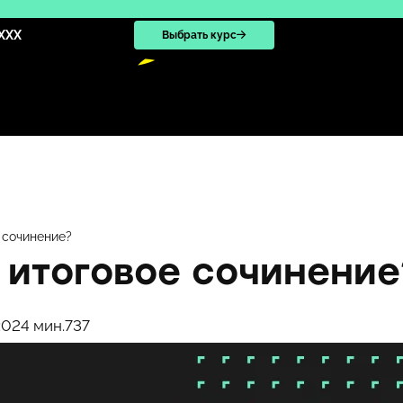
XXX
Выбрать курс
 сочинение?
 итоговое сочинение
:02
4 мин.
737