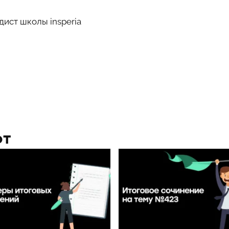
дист школы insperia
ют