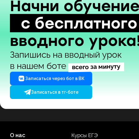
Начни обучени
с бесплатного
вводного урока
Запишись на вводный урок
в нашем боте
всего за минуту
Записаться через бот в ВК
Записаться в тг-боте
О нас
Курсы ЕГЭ