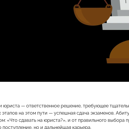
 юриста — ответственное решение, требующее тщательн
 этапов на этом пути — успешная сдача экзаменов. Абит
м: «Что сдавать на юриста?», и от правильного выбора 
о поступление, но и дальнейшая карьера.