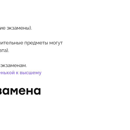
ие экзамены).
лнительные предметы могут
та).
 экзаменам.
пенькой к высшему
замена