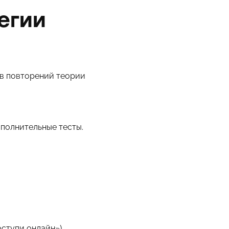
егии
ов повторений теории
ополнительные тесты.
ступи онлайн»
).