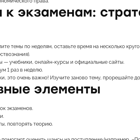
ономического права.
 к экзаменам: страт
ите темы по неделям, оставьте время на несколько круг
ствознания).
ы — учебники, онлайн-курсы и официальные сайты.
 1 раз в неделю.
и, это очень важно! Изучите заново тему, прорешайте д
вные элементы
сок экзаменов.
и.
ты, повторять теорию.
 помогают оценить шансы на поступление (например,
«По