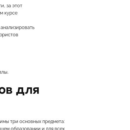
и, за этот
ем
курсе
 анализировать
 юристов
ллы.
ов для
имы три основных предмета:
бщем образовании и для всех