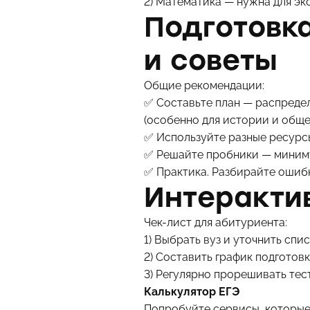
2) Математика — нужна для эк
Подготовка
и советы
Общие рекомендации:
✅ Составьте план — распредел
(особенно для истории и обще
✅ Используйте разные ресурс
✅ Решайте пробники — минимум
✅ Практика. Разбирайте ошибк
Интеракти
Чек-лист для абитуриента:
1) Выбрать вуз и уточнить спи
2) Составить график подготовк
3) Регулярно прорешивать тес
Калькулятор ЕГЭ
Попробуйте сервисы, которые