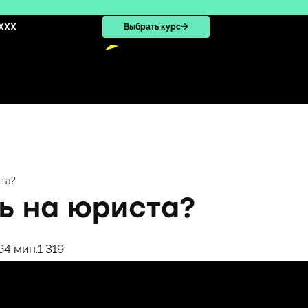
XXX
Выбрать курс
ста?
ь на юриста?
6
4 мин.
1 319