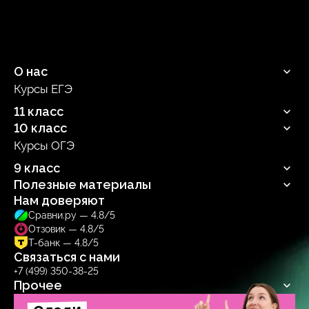
О нас
Курсы ЕГЭ
Продюсерский центр
11 класс
10 класс
Русский язык
Профильная математика
Курсы ОГЭ
Русский язык
Информатика
Профильная математика
9 класс
Обществознание
Информатика
Биология
Полезные материалы
Обществознание
Русский язык
Биология
Нам доверяют
Блог
Сравни.ру — 4.8/5
Учебник
Отзовик — 4.8/5
Тренажер
Т-банк — 4.8/5
Связаться с нами
+7 (499) 350-38-25
Прочее
Договор-оферта