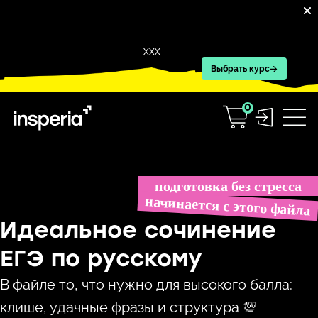
XXX
Выбрать курс
0
Перейти
к
подготовка без стресса
содержимому
начинается с этого файла
Идеальное сочинение
ЕГЭ по русскому
В файле то, что нужно для высокого балла:
клише, удачные фразы и структура 💯