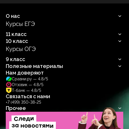
О нас
Курсы ЕГЭ
Продюсерский центр
11 класс
10 класс
Русский язык
Профильная математика
Курсы ОГЭ
Русский язык
Информатика
Профильная математика
Обществознание
9 класс
Информатика
Биология
Обществознание
Полезные материалы
Русский язык
Биология
Нам доверяют
Блог
Сравни.ру — 4.8/5
Учебник
Отзовик — 4.8/5
Тренажер
Т-банк — 4.8/5
Связаться с нами
+7 (499) 350-38-25
Прочее
Договор-оферта
Следи
Политика обработки
за новостями
персональных данных