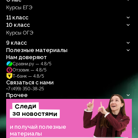
Курсы ЕГЭ
Продюсерский центр
11 класс
10 класс
Русский язык
Профильная математика
Курсы ОГЭ
Русский язык
Информатика
Профильная математика
9 класс
Обществознание
Информатика
Биология
Полезные материалы
Обществознание
Русский язык
Биология
Нам доверяют
Блог
Сравни.ру — 4.8/5
Учебник
Отзовик — 4.8/5
Тренажер
Т-банк — 4.8/5
Связаться с нами
+7 (499) 350-38-25
Прочее
Следи
Договор-оферта
Политика обработки персональных данных
за новостями
Образовательная лицензия № Л035‑1271‑78/1277314
и получай полезные
материалы