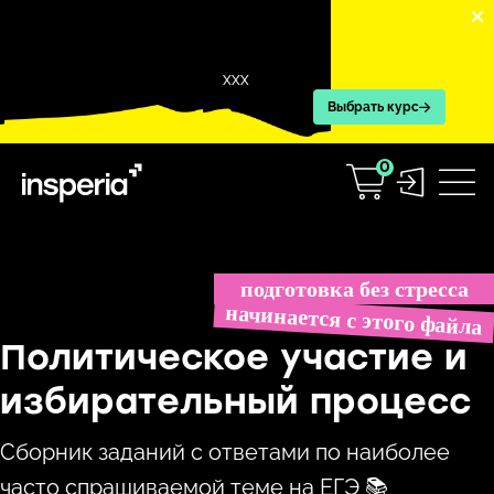
XXX
Выбрать курс
0
Перейти
к
подготовка без стресса
содержимому
начинается с этого файла
Политическое участие и
избирательный процесс
Сборник заданий с ответами по наиболее
часто спрашиваемой теме на ЕГЭ 📚