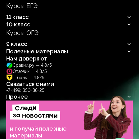
Курсы ЕГЭ
Продюсерский центр
11 класс
10 класс
Русский язык
Профильная математика
Курсы ОГЭ
Русский язык
Информатика
Профильная математика
Обществознание
9 класс
Информатика
Биология
Обществознание
Полезные материалы
Русский язык
Биология
Нам доверяют
Блог
Сравни.ру — 4.8/5
Учебник
Отзовик — 4.8/5
Тренажер
Т-банк — 4.8/5
Связаться с нами
+7 (499) 350-38-25
Прочее
Договор-оферта
Следи
Политика обработки
за новостями
персональных данных
Образовательная лицензия №
и получай полезные
Л035‑1271‑78/1277314
материалы