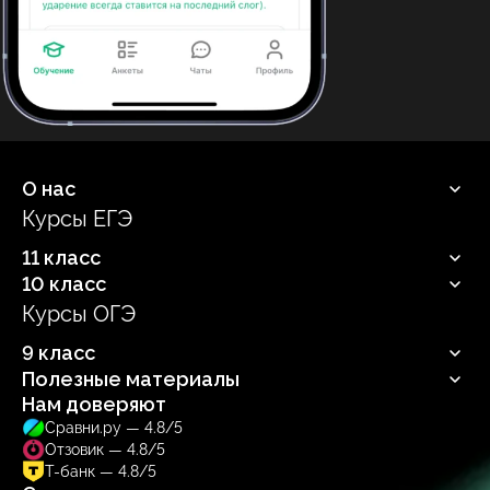
О нас
Курсы ЕГЭ
Продюсерский центр
11 класс
10 класс
Русский язык
Профильная математика
Курсы ОГЭ
Русский язык
Информатика
Профильная математика
Обществознание
9 класс
Информатика
Биология
Обществознание
Полезные материалы
Русский язык
Биология
Нам доверяют
Блог
Сравни.ру — 4.8/5
Учебник
Отзовик — 4.8/5
Тренажер
Т-банк — 4.8/5