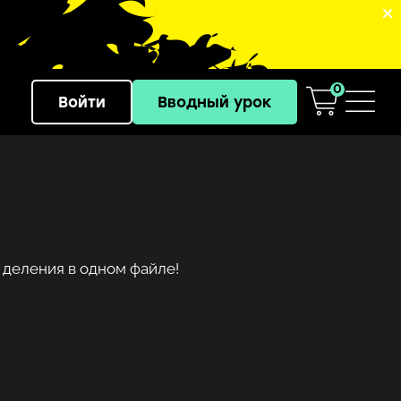
0
Войти
Вводный урок
 деления в одном файле!