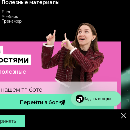
Полезные материалы
Блог
Учебник
Тренажер
и
остями
 полезные
ы
 нашем тг-боте:
Перейти в бот
© insperia, 2016–
2026
. Все права защищены
ринять