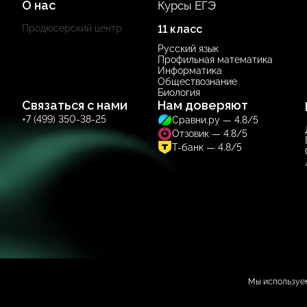
О нас
Курсы ЕГЭ
Продюсерский центр
11 класс
Русский язык
Профильная математика
Информатика
Обществознание
Биология
Связаться с нами
Нам доверяют
+7 (499) 350-38-25
Сравни.ру — 4.8/5
Отзовик — 4.8/5
Т-банк — 4.8/5
Мы используем
ИП Солдаева А. А.
ОГРНИП 319784700263763
ИНН 780630451