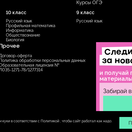
Курсы ОГЭ
10 класс
9 класс
Русский язык
Русский язык
Профильная математика
Информатика
Обществознание
Биология
Прочее
След
Договор-оферта
за нов
Политика обработки персональных данных
Образовательная лицензия №
Л035‑1271‑78/1277314
и получай
материал
Забирай в
 куки в соответствии с
Политикой
, чтобы сайт работал как надо.
309
г. Санкт-Петербург
П