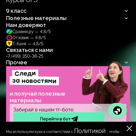
Курсы ОГЭ
Русский язык
Информатика
Профильная математика
Обществознание
9 класс
Информатика
Биология
Обществознание
Полезные материалы
Русский язык
Биология
Нам доверяют
Блог
Сравни.ру — 4.8/5
Учебник
Отзовик — 4.8/5
Тренажер
Т-банк — 4.8/5
Связаться с нами
+7 (499) 350-38-25
Прочее
Договор-оферта
Следи
Политика обработки
за новостями
персональных данных
Образовательная лицензия №
и получай полезные
Л035‑1271‑78/1277314
материалы
Забирай в нашем тг-боте:
Перейти в бот
Политикой
Мы используем куки в соответствии с
, чтобы
ИП Солдаева А. А.
ОГРНИП 319784700263763