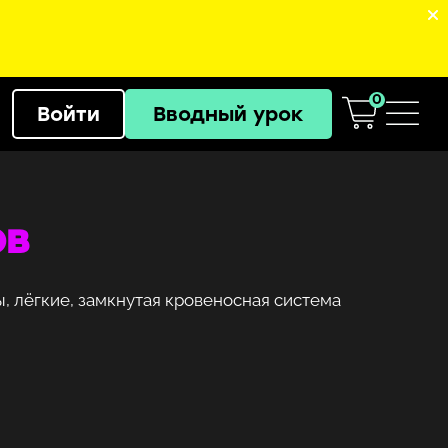
0
Войти
Вводный урок
ов
, лёгкие, замкнутая кровеносная система