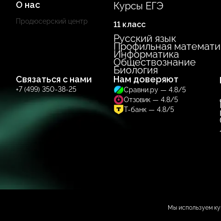
О нас
Курсы ЕГЭ
Продюсерский центр
11 класс
Русский язык
Профильная математи
Информатика
Обществознание
Биология
Связаться с нами
Нам доверяют
+7 (499) 350-38-25
Сравни.ру — 4.8/5
Отзовик — 4.8/5
Т-банк — 4.8/5
ИП Солдаева А. А.
ОГРНИП 319784700263763
ИНН 780630451
Мы используем ку