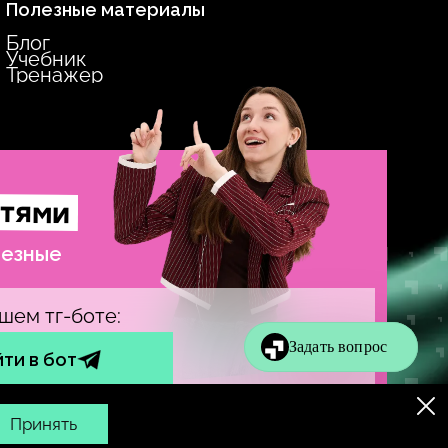
Полезные материалы
Блог
Учебник
Тренажер
стями
лезные
шем тг-боте:
ти в бот
© insperia, 2016–
2026
. Все права защищены
Принять