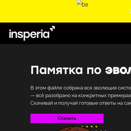
Перейти к
содержимому
Памятка по
эво
В этом файле собрана вся эволюция сист
— всё разобрано на конкретных примерах
Скачивай и получай готовые ответы на с
Скачать