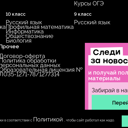
Курсы ОГЭ
10 класс
9 класс
Русский язык
Русский язык
ка
Профильная математика
Информатика
Обществознание
Биология
Прочее
Следи
Договор-оферта
за ново
Политика обработки
персональных данных
Образовательная лицензия №
и получай по
Л035‑1271‑78/1277314
материалы
Забирай в на
Перей
Политикой
309
г. Санкт-Петербург
ки в соответствии с
, чтобы сайт работал как надо.