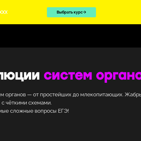
XXX
Выбрать курс
люции
систем орган
ем органов — от простейших до млекопитающих. Жабры
 с чёткими схемами.
амые сложные вопросы ЕГЭ!