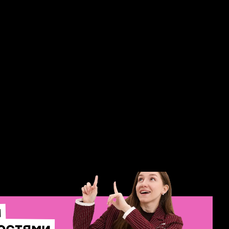
Русский язык
Информатика
Биология
Обществознание
Математика
Полезные материалы
Блог
Учебник
Тренажер
и
остями