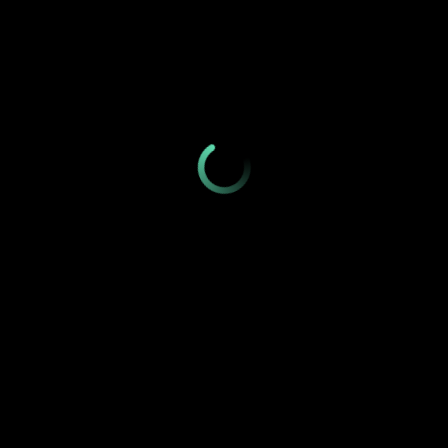
Мероприятия
10–11 класс
бесплатно
29.07–12.08
ИНСПЕРИЯ
КЭМП ЕГЭ
Г
и