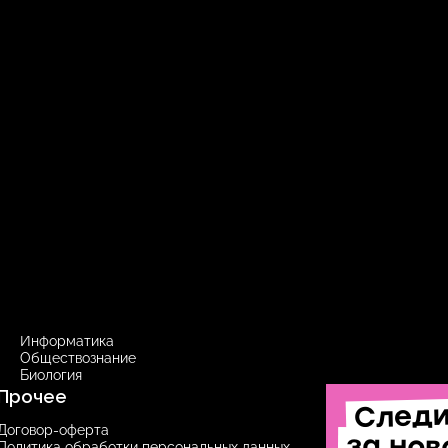
Забронировать место
Курсы ОГЭ
10 класс
9 класс
Русский язык
Русский язык
Профильная математика
Информатика
Обществознание
Биология
Прочее
След
Договор-оферта
за нов
Политика обработки персональных данных