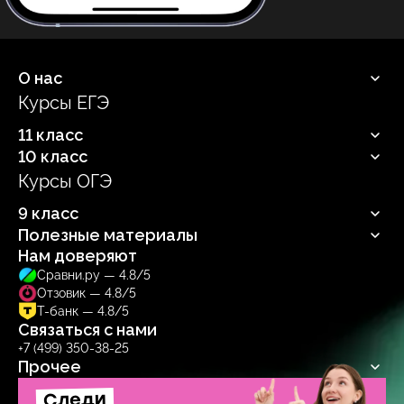
О нас
Курсы ЕГЭ
Продюсерский центр
11 класс
10 класс
Русский язык
Профильная математика
Курсы ОГЭ
Русский язык
Информатика
Профильная математика
Обществознание
9 класс
Информатика
Биология
Обществознание
Полезные материалы
Русский язык
Биология
Нам доверяют
Блог
Сравни.ру — 4.8/5
Учебник
Отзовик — 4.8/5
Тренажер
Т-банк — 4.8/5
Связаться с нами
+7 (499) 350-38-25
Прочее
Договор-оферта
Следи