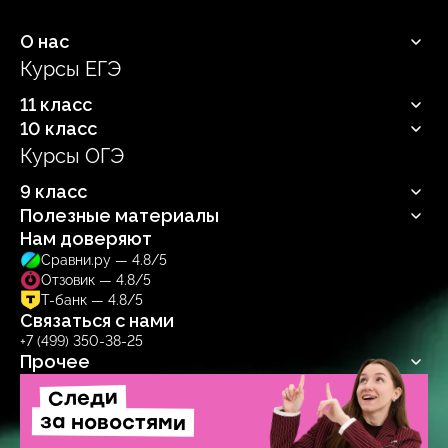
О нас
Курсы ЕГЭ
Продюсерский центр
11 класс
10 класс
Русский язык
Профильная математика
Курсы ОГЭ
Русский язык
Информатика
Профильная математика
Обществознание
9 класс
Информатика
Биология
Обществознание
Полезные материалы
Русский язык
Биология
Нам доверяют
Блог
Сравни.ру — 4.8/5
Учебник
Отзовик — 4.8/5
Тренажер
Т-банк — 4.8/5
Связаться с нами
+7 (499) 350-38-25
Прочее
Договор-оферта
Следи
Политика обработки
за новостями
персональных данных