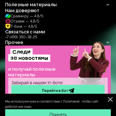
Информатика
Биология
Полезные материалы
Обществознание
Русский язык
Биология
Нам доверяют
Блог
Сравни.ру — 4.8/5
Учебник
Отзовик — 4.8/5
Тренажер
Т-банк — 4.8/5
Связаться с нами
+7 (499) 350-38-25
Прочее
Следи
Договор-оферта
Политика обработки персональных данных
за новостями
Образовательная лицензия № Л035‑1271‑78/1277314
и получай полезные
материалы
Забирай в нашем тг-боте:
Перейти в бот
Мы используем куки в соответствии с
Политикой
, чтобы сайт
ИП Солдаева А. А.
ОГРНИП 319784700263763
работал как надо.
ИНН 780630451309
г. Санкт-Петербург
Принять
© insperia, 2016–
2026
. Все права защищены