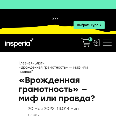
XXX
Выбрать курс
0
Перейти
к
Главная
–
Блог
–
«Врожденная грамотность» — миф или
содержимому
правда?
«Врожденная
грамотность» —
миф или правда?
20 Ноя 2022, 19:01
4 мин.
1 085