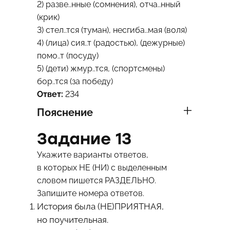
2) разве..нные (сомнения), отча..нный
(крик)
3) стел..тся (туман), несгиба..мая (воля)
4) (лица) сия..т (радостью), (дежурные)
помо..т (посуду)
5) (дети) жмур..тся, (спортсмены)
бор..тся (за победу)
Ответ:
234
Пояснение
Задание 13
Укажите варианты ответов,
в которых НЕ (НИ) с выделенным
словом пишется РАЗДЕЛЬНО.
Запишите номера ответов.
История была (НЕ)ПРИЯТНАЯ,
но поучительная.