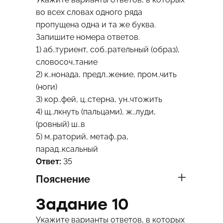
во всех словах одного ряда
пропущена одна и та же буква.
Запишите номера ответов.
1) аб..туриент, соб..рательный (образ),
словосоч..тание
2) к..нонада, предл..жение, пром..чить
(ноги)
3) кор..фей, ц..стерна, ун..чтожить
4) щ..лкнуть (пальцами), ж..луди,
(ровный) ш..в
5) м..раторий, метаф..ра,
парад..ксальный
Ответ:
35
Пояснение
Задание 10
Укажите варианты ответов, в которых