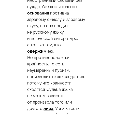
иностранными словами без
нужды, без достаточного
основания
противна
здравому смыслу и здравому
вкусу, но она вредит
не русскому языку
и не русской литературе,
а только тем, кто
одержим
ею.
Но противоположная
крайность, то есть
неумеренный пуризм,
производит те же следствия,
потому что крайности
сходятся. Судьба языка
не может зависеть
от произвола того или
другого
лица
. У языка есть