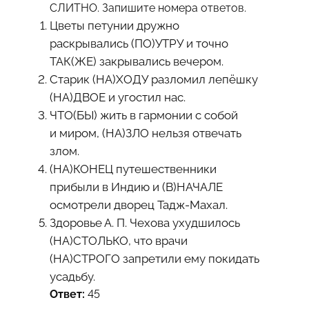
СЛИТНО. Запишите номера ответов.
Цветы петунии дружно
раскрывались (ПО)УТРУ и точно
ТАК(ЖЕ) закрывались вечером.
Старик (НА)ХОДУ разломил лепёшку
(НА)ДВОЕ и угостил нас.
ЧТО(БЫ) жить в гармонии с собой
и миром, (НА)ЗЛО нельзя отвечать
злом.
(НА)КОНЕЦ путешественники
прибыли в Индию и (В)НАЧАЛЕ
осмотрели дворец Тадж-Махал.
Здоровье А. П. Чехова ухудшилось
(НА)СТОЛЬКО, что врачи
(НА)СТРОГО запретили ему покидать
усадьбу.
Ответ:
45