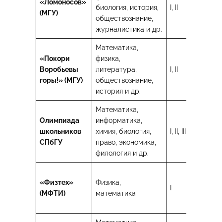
«Ломоносов»
ВШ
биология, история,
I, II
(МГУ)
М
обществознание,
М
журналистика и др.
Математика,
«Покори
физика,
М
Воробьевы
литература,
I, II
и 
горы!» (МГУ)
обществознание,
па
история и др.
Математика,
Олимпиада
информатика,
СП
школьников
химия, биология,
I, II, III
ВШ
СПбГУ
право, экономика,
И
филология и др.
М
«Физтех»
Физика,
МГ
I
(МФТИ)
математика
М
Ба