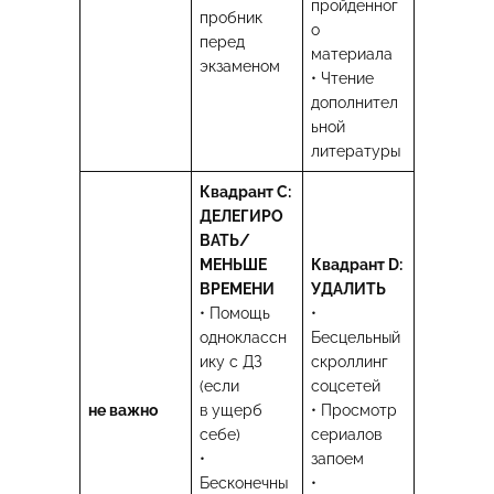
пройденног
пробник
о
перед
материала
экзаменом
• Чтение
дополнител
ьной
литературы
Квадрант C:
ДЕЛЕГИРО
ВАТЬ/
МЕНЬШЕ
Квадрант D:
ВРЕМЕНИ
УДАЛИТЬ
• Помощь
•
одноклассн
Бесцельный
ику с ДЗ
скроллинг
(если
соцсетей
не важно
в ущерб
• Просмотр
себе)
сериалов
•
запоем
Бесконечны
•