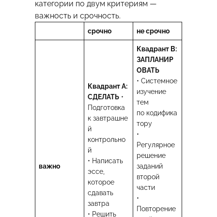
категории по двум критериям —
важность и срочность.
срочно
не срочно
Квадрант B:
ЗАПЛАНИР
ОВАТЬ
• Системное
Квадрант А:
изучение
СДЕЛАТЬ
•
тем
Подготовка
по кодифика
к завтрашне
тору
й
•
контрольно
Регулярное
й
решение
• Написать
важно
заданий
эссе,
второй
которое
части
сдавать
•
завтра
Повторение
• Решить