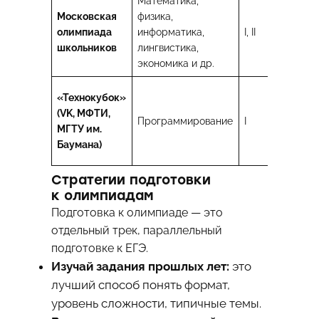
Математика,
Московская
физика,
МГ
олимпиада
информатика,
I, II
ВШ
школьников
лингвистика,
М
экономика и др.
М
«Технокубок»
МГ
(VK, МФТИ,
Программирование
I
Ба
МГТУ им.
ВШ
Баумана)
И
Стратегии подготовки
к олимпиадам
Подготовка к олимпиаде — это
отдельный трек, параллельный
подготовке к ЕГЭ.
Изучай задания прошлых лет:
это
лучший способ понять формат,
уровень сложности, типичные темы.