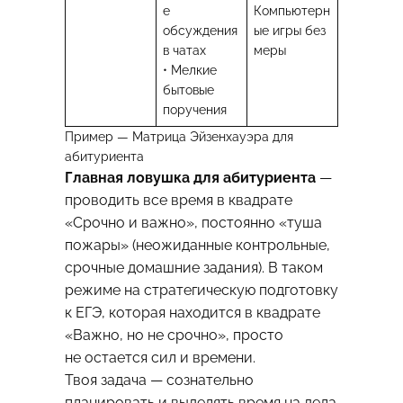
е
Компьютерн
обсуждения
ые игры без
в чатах
меры
• Мелкие
бытовые
поручения
Пример — Матрица Эйзенхауэра для
абитуриента
Главная ловушка для абитуриента
—
проводить все время в квадрате
«Срочно и важно», постоянно «туша
пожары» (неожиданные контрольные,
срочные домашние задания). В таком
режиме на стратегическую подготовку
к ЕГЭ, которая находится в квадрате
«Важно, но не срочно», просто
не остается сил и времени.
Твоя задача — сознательно
планировать и выделять время на дела