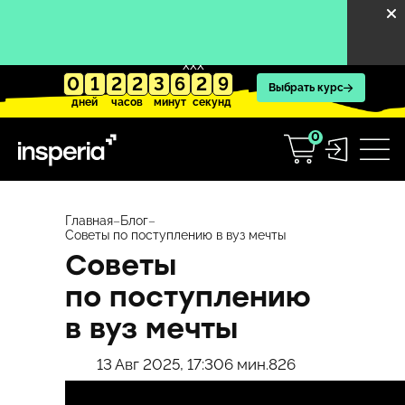
XXX
0
1
2
2
3
6
2
8
Выбрать курс
дней
часов
минут
секунд
0
Перейти
к
Главная
–
Блог
–
Советы по поступлению в вуз мечты
содержимому
Советы
по поступлению
в вуз мечты
13 Авг 2025, 17:30
6 мин.
826