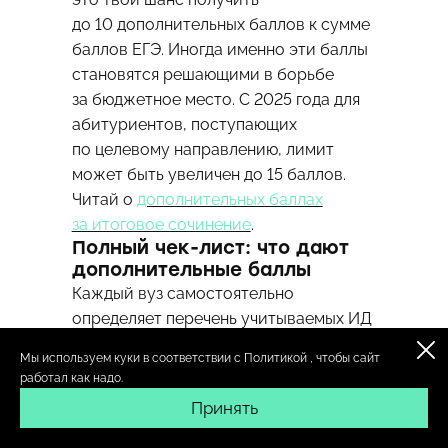
до 10 дополнительных баллов к сумме
баллов ЕГЭ. Иногда именно эти баллы
становятся решающими в борьбе
за бюджетное место. С 2025 года для
абитуриентов, поступающих
по целевому направлению, лимит
может быть увеличен до 15 баллов.
Читай о
дополнительных баллах
за итоговое сочинение
.
Полный чек-лист: что дают
дополнительные баллы
Каждый вуз самостоятельно
определяет перечень учитываемых ИД
и количество баллов за них.
Мы используем куки в соответствии с
Политикой
, чтобы сайт
Информацию нужно проверять
работал как надо.
на сайте каждого конкретного
Принять
университета. Однако существует
общий список достижений, которые