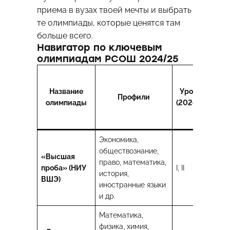
приема в вузах твоей мечты и выбрать
те олимпиады, которые ценятся там
больше всего.
Навигатор по ключевым
олимпиадам РСОШ 2024/25
П
Название
Уровень
Профили
д
олимпиады
(2024/25)
зн
Экономика,
НИ
обществознание,
«Высшая
МГ
право, математика,
проба» (НИУ
I, II
СП
история,
ВШЭ)
М
иностранные языки
М
и др.
Математика,
МГ
физика, химия,