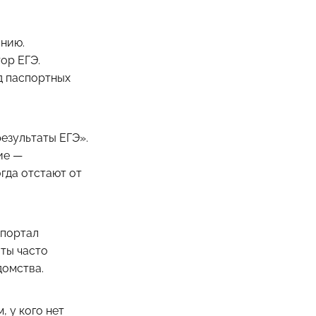
анию.
ор ЕГЭ.
д паспортных
езультаты ЕГЭ».
ие —
гда отстают от
 портал
ты часто
домства.
, у кого нет