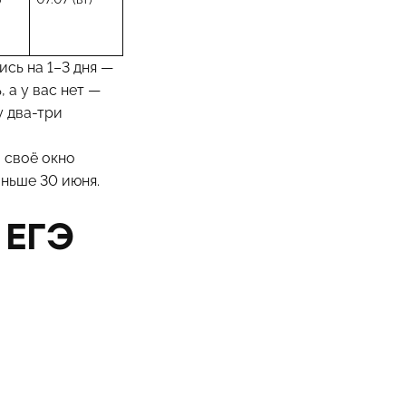
сь на 1–3 дня —
 а у вас нет —
у два-три
 своё окно
ньше 30 июня.
 ЕГЭ