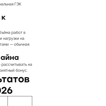
нальная ГЭК
 к
бъёма работ в
и нагрузки на
ктами — обычная
лайна
о рассчитывать на
риятный бонус.
ьтатов
026