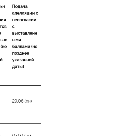
ьн
Подача
апелляции о
ния
несогласии
тов
с
а
выставленн
льно
ыми
 (не
баллами (не
позднее
ой
указанной
даты)
)
29.06 (пн)
)
07.07 (вт)