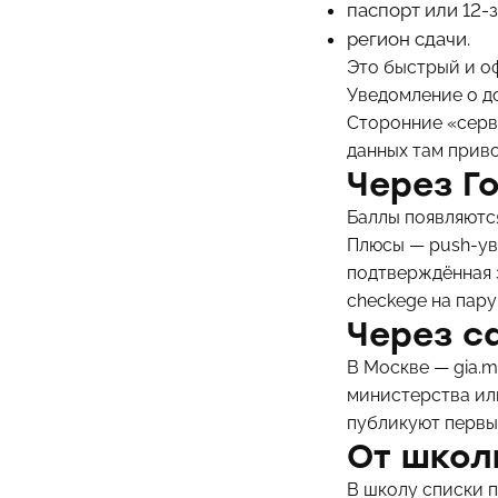
паспорт или 12-
регион сдачи.
Это быстрый и о
Уведомление о д
Сторонние «серв
данных там приво
Через Г
Баллы появляются
Плюсы — push-ув
подтверждённая 
checkege на пару
Через с
В Москве — gia.m
министерства ил
публикуют первы
От школ
В школу списки п