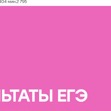
40
4 мин.
2 795