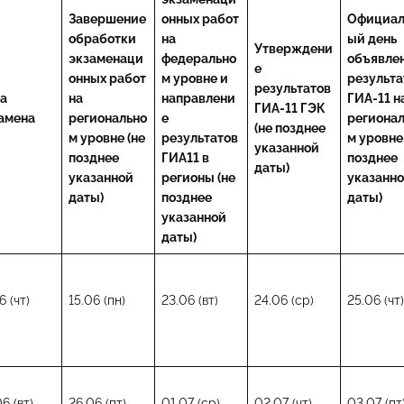
Завершение
онных работ
Официал
обработки
на
ый день
Утверждени
экзаменаци
федерально
объявле
е
онных работ
м уровне и
результа
результатов
а
на
направлени
ГИА-11 н
ГИА-11 ГЭК
амена
регионально
е
региона
(не позднее
м уровне (не
результатов
м уровне
указанной
позднее
ГИА11 в
позднее
даты)
указанной
регионы (не
указанн
даты)
позднее
даты)
указанной
даты)
6 (чт)
15.06 (пн)
23.06 (вт)
24.06 (ср)
25.06 (чт
6 (вт)
26.06 (пт)
01.07 (ср)
02.07 (чт)
03.07 (пт