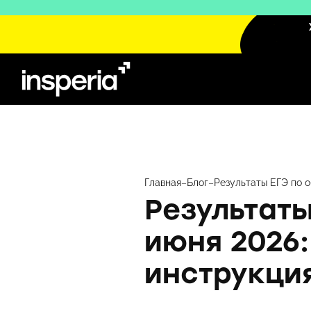
Перейти
к
содержимому
Главная
–
Блог
–
Результаты ЕГЭ по о
Результаты
июня 2026:
инструкци