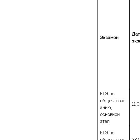
Дат
Экзамен
экз
ЕГЭ по
обществозн
11.0
анию,
основной
этап
ЕГЭ по
обществозн
23.0