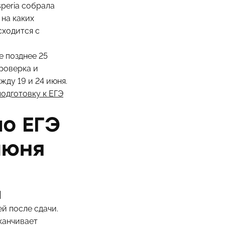
speria собрала
 на каких
сходится с
е позднее 25
роверка и
ду 19 и 24 июня.
подготовку к ЕГЭ
по ЕГЭ
июня
а
й после сдачи.
канчивает