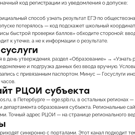
значный код регистрации из уведомления о допуске;
фициальный способ узнать результат ЕГЭ по обществозн
опуске потерялось — код подскажет школьный координат
исы быстрой проверки баллов» обходите стороной: вво
дит к утечке, а не к информации о результате.
осуслуги
 в день утверждения, раздел «Образование» → «Узнать р
едомление и подгрузка данных без ввода вручную. Услов
запись с привязанным паспортом. Минус — Госуслуги ино
 часов.
айт РЦОИ субъекта
os.ru, в Петербурге — ege.spb.ru, в остальных регионах —
и департамента образования субъекта. Региональные сай
ми. Точный адрес РЦОИ — на странице регионального ве
ы
риходят синхронно с порталами. Этот канал подходит тем