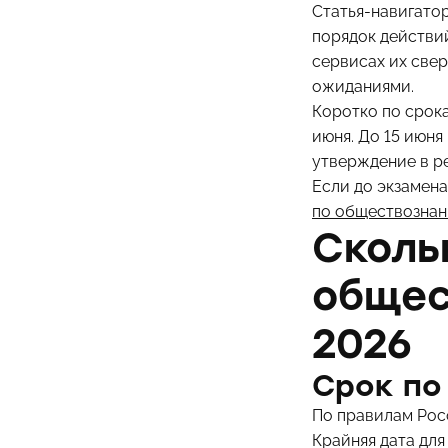
Статья-навигатор
порядок действий
сервисах их свер
ожиданиями.
Коротко по срока
июня. До 15 июн
утверждение в ре
Если до экзамена
по обществозна
Сколь
общес
2026
Срок по
По правилам Росо
Крайняя дата для