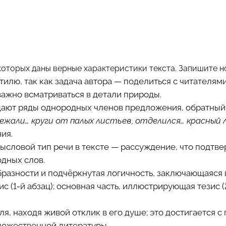
которых даны верные характеристики текста. Запишите н
стилю, так как задача автора — поделиться с читателям
важно всматриваться в детали природы.
дают ряды однородных членов предложения, обратный 
лежали… круги от палых листьев, отделился… красный
ия.
словой тип речи в тексте — рассуждение, что подтв
дных слов.
бразности и подчёркнутая логичность, заключающаяся в
 (1-й абзац); основная часть, иллюстрирующая тезис (2
еля, находя живой отклик в его душе; это достигается 
дожественной литературы.