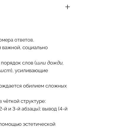
омера ответов.
и важной, социально
порядок слов (
шли дожди,
 лист
), усиливающие
ерждается обилием сложных
 чёткой структуре:
-й и 3-й абзацы); вывод (4-й
с помощью эстетической