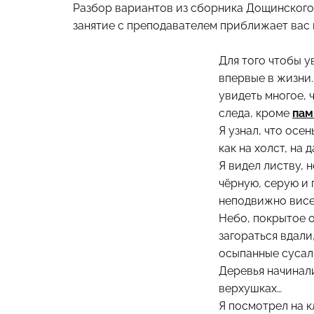
Разбор вариантов из сборника Дощинского
занятие с преподавателем приближает вас 
Для того чтобы у
впервые в жизни.
увидеть многое, 
следа, кроме
пам
Я узнал, что осен
как на холст, на 
Я видел листву, 
чёрную, серую и
неподвижно вис
Небо, покрытое о
загораться вдали
осыпанные сусал
Деревья начинали
верхушках…
Я посмотрел на к