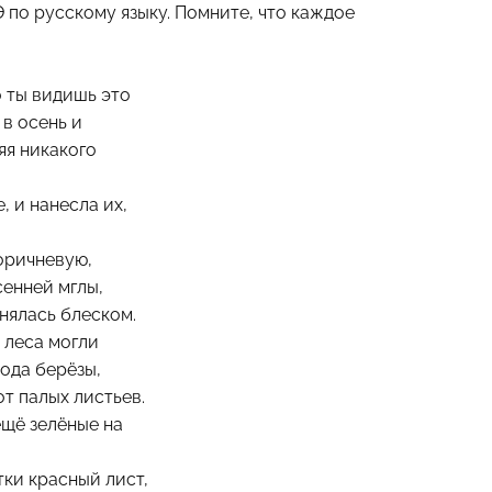
Э по русскому языку.
Помните, что каждое
о ты видишь это
в осень и
яя никакого
, и нанесла их,
коричневую,
сенней мглы,
енялась блеском.
 леса могли
лода берёзы,
от палых листьев.
ещё зелёные на
тки красный лист,