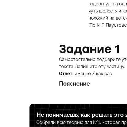
вздрогнул, на од
чуть шелестя и к
похожий на детс
(По К. Г. Паустов
Задание 1
Самостоятельно подберите уто
текста. Запишите эту частицу.
Ответ:
именно / как раз
Пояснение
Не понимаешь, как решать это 
Собрали всю теорию для №1, которая пр