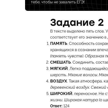
тебе, чтобы не завалить ЕГЭ!
Задание 2
В тексте выделено пять слов.
соответствует его значению в
ПАМЯТЬ
. Способность сохра
хранящихся в сознании впеча
(память чувств). Образная 
СМЕШАТЬ
. Соединить, соста
МЯГКИЙ
. Легко поддающийс
шерсть. Мягкие волосы. Мягк
ВОЗДУХ
. Такая атмосфера, 
деревенский воздух. Свежий 
ШИРОКИЙ
.
переносное
. Не 
жизни. Широкая натура (о 
Ответ:
124