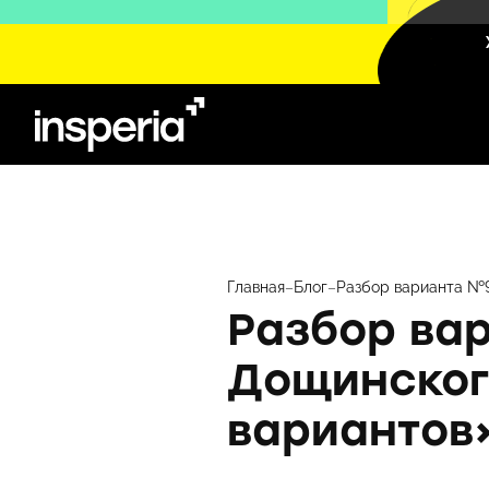
Перейти
к
содержимому
Главная
–
Блог
–
Разбор варианта №9
Разбор ва
Дощинского
вариантов