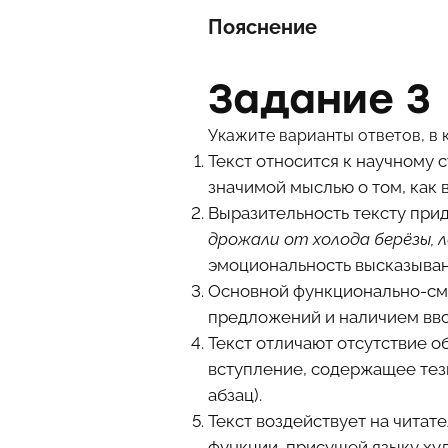
Пояснение
Задание 3
Укажите варианты ответов, в 
Текст относится к научному 
значимой мыслью о том, как 
Выразительность тексту при
дрожали от холода берёзы, 
эмоциональность высказыван
Основной функционально-смы
предложений и наличием вво
Текст отличают отсутствие о
вступление, содержащее тезис
абзац).
Текст воздействует на читат
функции, присущей языку ху