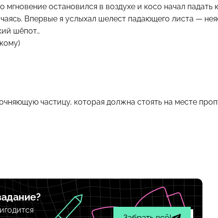
но мгновение остановился в воздухе и косо начал падать 
ачаясь. Впервые я услыхал шелест падающего листа — нея
кий шёпот…
скому)
чняющую частицу, которая должна стоять на месте пропу
задание?
игодится
Забрать всё!