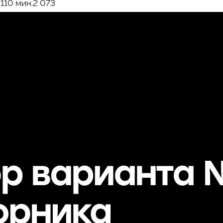
1
10 мин.
2 073