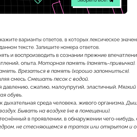
 Укажите варианты ответов, в которых лексическое значе
 данном тексте. Запишите номера ответов.
нять и воспроизводить в сознании прежние впечатления
тлений, опыта.
Моторная память (память-привычка).
память. Врезаться в память (хорошо запомниться).
вляя смесь.
Смешать песок с водой.
я давлению, сжатию, малоупругий, эластичный.
Мягкий 
ая обувь.
как дыхательная среда человека, живого организма.
Дыш
воздух. Бывать на воздухе (не в помещении).
стеснённый в проявлении, в обнаружении чего-нибудь,
щедром, не стесняющемся в тратах или открытом и о