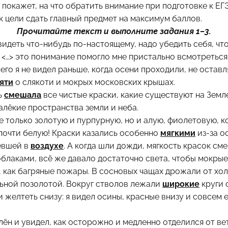
 покажет, на что обратить внимание при
подготовке к ЕГ
к цели сдать главный предмет на максимум баллов.
Прочитайте текст и выполните задания 1–3.
видеть что-нибудь по-настоящему, надо убедить себя, чт
 <…> это понимание помогло мне пристально всмотреться 
чего я не видел раньше, когда осени проходили, не оставл
яти
о слякоти и мокрых московских крышах.
ь
смешала
все чистые краски, какие существуют на Земле
далёкие пространства земли и неба.
не только золотую и пурпурную, но и алую, фиолетовую, 
 почти белую! Краски казались особенно
мягкими
из-за о
евшей в
воздухе
. A когда шли дожди, мягкость красок см
блаками, всё же давало достаточно света, чтобы мокрые
, как багряные пожары. В сосновых чащах дрожали от хо
ьной позолотой. Вокруг стволов лежали
широкие
круги 
 желтеть снизу: я видел осины, красные внизу и совсем 
лён и увидел, как осторожно и медленно отделился от ве