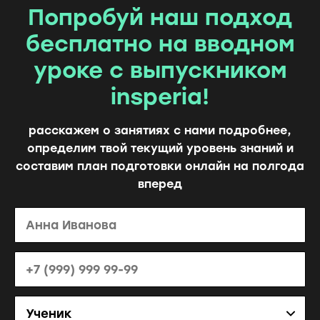
спокойный,
Попробуй наш подход
строгий
бесплатно на вводном
интерьер,
характерный
уроке с выпускником
для
insperia!
подобных
мест.
расскажем о занятиях с нами подробнее,
Освещение
определим твой текущий уровень знаний и
мягкое,
составим план подготовки онлайн на полгода
вокруг
вперед
царит
тихая
и
сосредоточенная
атмосфера.
Люди
на
фотографии