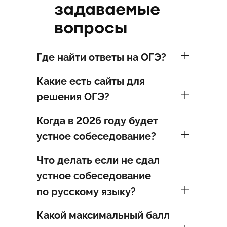
обл.,
задаваемые
Волгоградская
область,
вопросы
Воронежская
обл.,
Ивановская
обл.,
Где найти ответы на ОГЭ?
Калужская
обл.,
Костромская
Какие есть сайты для
обл.,
решения ОГЭ?
Курская
обл.,
Липецкая
Когда в 2026 году будет
обл.,
Московская
устное собеседование?
обл.,
Орловская
обл.,
Что делать если не сдал
Рязанская
обл.,
устное собеседование
Смоленская
по русскому языку?
обл.,
Тамбовская
обл.,
Какой максимальный балл
Тверская
обл.,