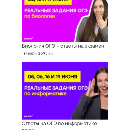
3-
4
Тема
1
Биология ОГЭ – ответы на экзамен
Описание
19 июня 2026
картинки
На
данной
фотографии
запечатлены
две
посетительницы
картинной
галереи
Ответы на ОГЭ по информатике
–