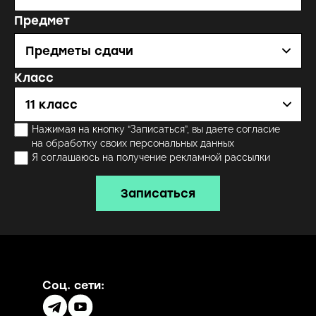
заняты
Предмет
тем,
что
Предметы сдачи
изучают
Класс
произведения
искусства.
По
Нажимая на кнопку “Записаться”, вы даете согласие
их
на обработку своих персональных данных
выражениям
Я соглашаюсь на получение рекламной рассылки
лиц
можно
Записаться
понять,
что
они
заинтересованы
и
Соц. сети:
стараются
вдумчиво