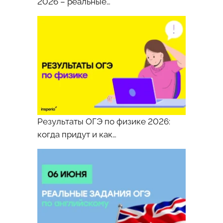
2026 – реальные…
женщина
и
девочка,
вероятно
мама
и
дочь.
Они
стоят
рядом
Результаты ОГЭ по физике 2026:
друг
когда придут и как…
с
другом
и
внимательно
рассматривают
картины,
представленные