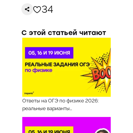
Балкария,
34
Карачаево-
Черкесская,
Северная
Осетия,
Ставропольский
С этой статьей читают
край,
Чечня,
ЛНР,
ДНР,
Херсонская
обл.,
Запорожская
обл.)
Вариант
086
Задания
1-
Ответы на ОГЭ по физике 2026:
2
реальные варианты…
Задания