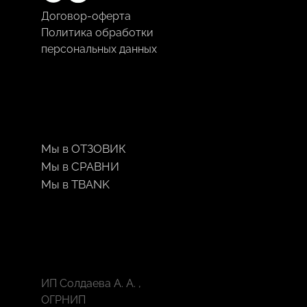
понять
Договор-оферта
смысл
Политика обработки
увиденных
персональных данных
картин.
Девочка
держит
в
руках
буклет
Мы в ОТЗОВИК
или
Мы в СРАВНИ
путеводитель,
Мы в TBANK
что
говорит
о
серьёзном
отношении
ИП Солдаева А. А. ,
к
ОГРНИП
экскурсии.