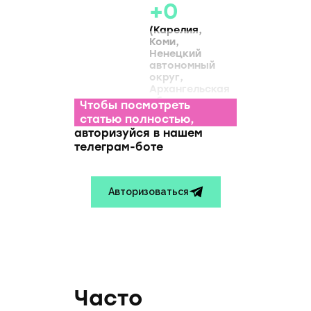
+0
(Карелия,
Коми,
Ненецкий
автономный
округ,
Архангельская
обл.,
Чтобы посмотреть
Вологодская
статью полностью,
обл.,
авторизуйся в нашем
Ленинградская
телеграм-боте
обл.,
Мурманская
обл.,
Новгородская
Авторизоваться
обл.,
Псковская
обл.,
СПб,
Москва,
Белгородская
обл.,
Брянская
обл.,
Часто
Владимирская