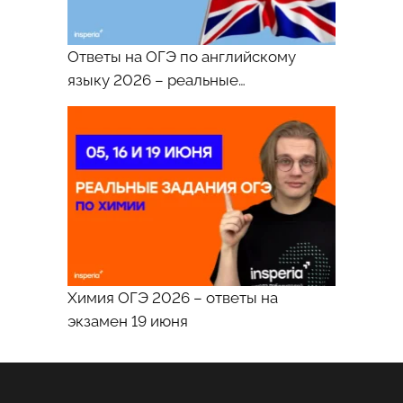
в
зале.
Действие
Ответы на ОГЭ по английскому
происходит
языку 2026 – реальные…
в
художественной
галерее
или
музее.
На
заднем
плане
видны
Химия ОГЭ 2026 – ответы на
стены
экзамен 19 июня
с
развешанными
картинами
и